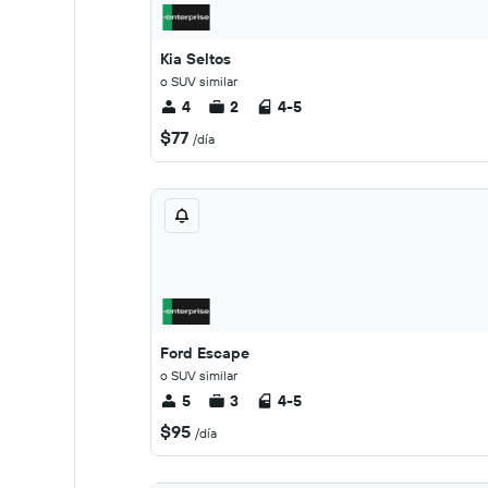
Kia Seltos
o SUV similar
4
2
4-5
$77
/día
Ford Escape
o SUV similar
5
3
4-5
$95
/día