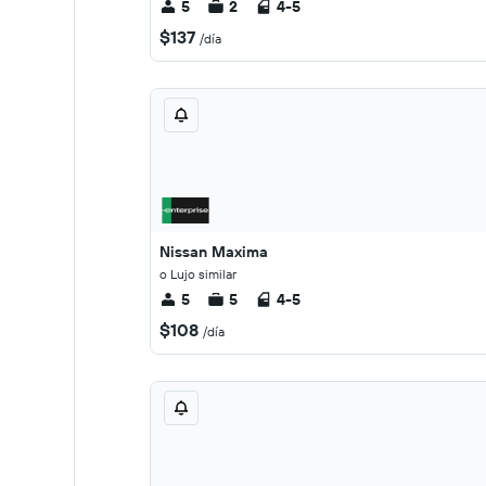
5
2
4-5
$137
/día
Nissan Maxima
o Lujo similar
5
5
4-5
$108
/día