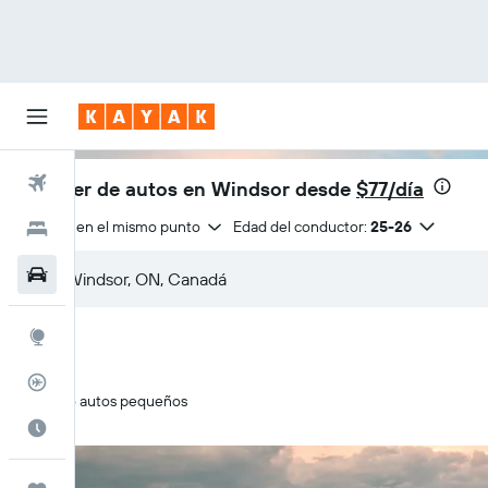
Vuelos
Alquiler de autos en Windsor desde
$77/día
Entrega en el mismo punto
Edad del conductor:
25-26
Hoteles
Autos
Explore
Rastreador
Solo autos pequeños
Cuándo ir