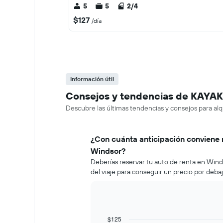
5
5
2/4
$127
/día
Información útil
Consejos y tendencias de KAYAK 
Descubre las últimas tendencias y consejos para alq
¿Con cuánta anticipación conviene 
Windsor?
Deberías reservar tu auto de renta en Win
del viaje para conseguir un precio por deba
$125
Line
Chart