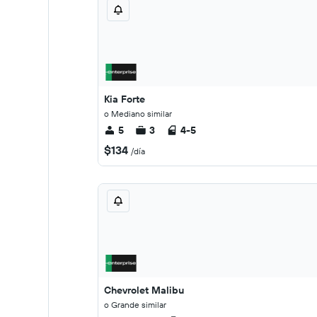
Kia Forte
o Mediano similar
5
3
4-5
$134
/día
Chevrolet Malibu
o Grande similar