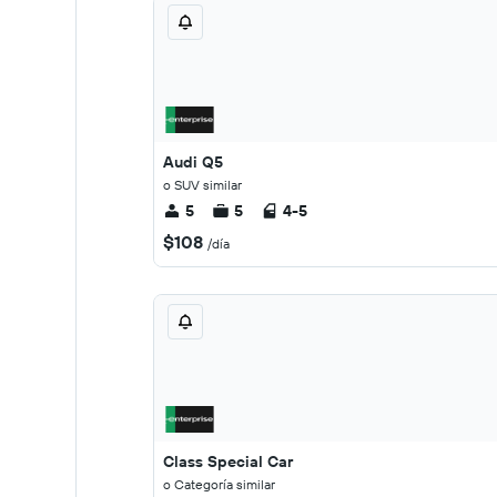
Audi Q5
o SUV similar
5
5
4-5
$108
/día
Class Special Car
o Categoría similar