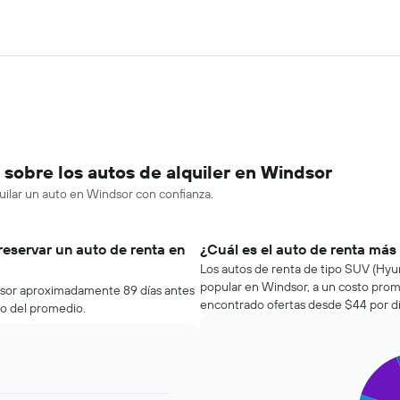
sobre los autos de alquiler en Windsor
uilar un auto en Windsor con confianza.
reservar un auto de renta en
¿Cuál es el auto de renta más
Los autos de renta de tipo SUV (Hyu
popular en Windsor, a un costo prom
dsor aproximadamente 89 días antes
encontrado ofertas desde $44 por dí
jo del promedio.
Pie
Chart
graphic.
chart
with