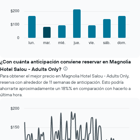
El
Bar
Chart
gráfico
graphic.
chart
$200
with
muestra
7
1
$100
bars.
eje
X
El
0
que
siguiente
lun.
mar.
mié.
jue.
vie.
sáb.
dom.
End
indica
of
gráfico
los
interactive
muestra
chart
meses.
el
¿Con cuánta anticipación conviene reservar en Magnolia
El
precio
gráfico
Hotel Salou - Adults Only?
promedio
muestra
Para obtener el mejor precio en Magnolia Hotel Salou - Adults Only,
de
1
reserva con alrededor de 11 semanas de anticipación. Esto podría
una
eje
ahorrarte aproximadamente un 18%% en comparación con hacerlo a
habitación
Y
última hora.
por
que
cada
indica
día
$200
el
de
Line
Chart
precio
la
graphic.
chart
promedio
with
semana
$150
de
90
El
una
data
gráfico
habitación
points.