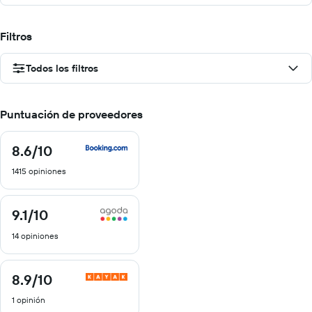
Filtros
Todos los filtros
Puntuación de proveedores
8.6
/10
8.6
de
1415 opiniones
10
9.1
/10
9.1
de
14 opiniones
10
8.9
/10
8.9
de
1 opinión
10