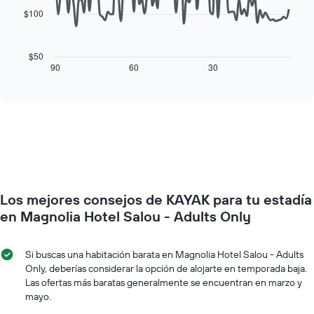
muestra
$100
1
El
eje
siguiente
X
cuadro
$50
que
muestra
90
60
30
End
indica
of
cómo
los
interactive
varía
chart
días
el
de
precio
la
de
semana.
una
El
habitación
gráfico
a
muestra
medida
1
Los mejores consejos de KAYAK para tu estadía
que
eje
se
en Magnolia Hotel Salou - Adults Only
Y
acerca
que
la
indica
fecha
Si buscas una habitación barata en Magnolia Hotel Salou - Adults
el
de
Only, deberías considerar la opción de alojarte en temporada baja.
precio
la
Las ofertas más baratas generalmente se encuentran en marzo y
promedio
estadía
mayo.
de
El
una