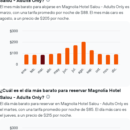
Salou - Adults Only?
El mes más barato para alojarse en Magnolia Hotel Salou - Adults Only es
marzo, con una tarifa promedio por noche de $88. El mes más caro es
agosto, a un precio de $205 por noche.
$300
Bar
Chart
graphic.
$200
chart
with
12
$100
bars.
0
El
feb.
may.
ago.
nov.
mar.
jun.
sep.
dic.
ene.
abr.
jul.
oct.
siguiente
End
of
gráfico
interactive
muestra
chart
el
¿Cuál es el día más barato para reservar Magnolia Hotel
precio
Salou - Adults Only?
promedio
El día más barato para reservar en Magnolia Hotel Salou - Adults Only es
de
el martes, con una tarifa promedio por noche de $85. El día más caro es
una
el jueves, a un precio de $215 por noche.
habitación
por
mes
$300