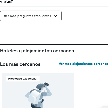
gratis?
el
precio
promedio
Ver más preguntas frecuentes
de
una
habitación
Hoteles y alojamientos cercanos
Los más cercanos
Ver más alojamientos cercanos
Propiedad vacacional