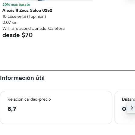
20% más barato
Alexis II Zeus Salou 0252
10 Excelente (1 opinión)
0,07 km
Wifi, aire acondicionado, Cafetera
desde $70
Información útil
Relación calidad-precio
Distanc
8,7
0,2