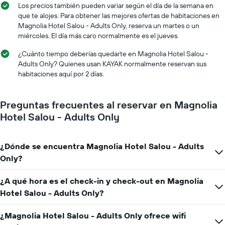
gráfico
Los precios también pueden variar según el día de la semana en
habitación
muestra
que te alojes. Para obtener las mejores ofertas de habitaciones en
1
Magnolia Hotel Salou - Adults Only, reserva un martes o un
eje
miércoles. El día más caro normalmente es el jueves.
X
que
¿Cuánto tiempo deberías quedarte en Magnolia Hotel Salou -
indica
Adults Only? Quienes usan KAYAK normalmente reservan sus
la
habitaciones aquí por 2 días.
cantidad
de
días
Preguntas frecuentes al reservar en Magnolia
que
Hotel Salou - Adults Only
faltan
para
la
¿Dónde se encuentra Magnolia Hotel Salou - Adults
estadía
El
Only?
gráfico
muestra
¿A qué hora es el check-in y check-out en Magnolia
1
Hotel Salou - Adults Only?
eje
Y
que
¿Magnolia Hotel Salou - Adults Only ofrece wifi
indica