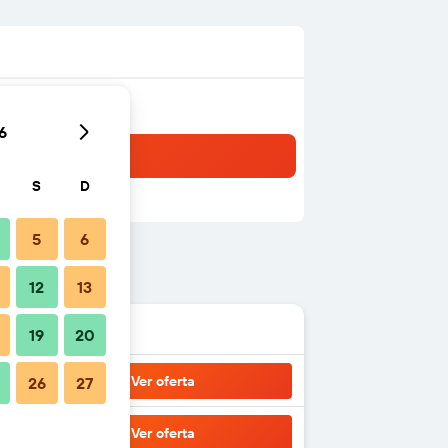
6
S
D
5
6
12
13
19
20
Ver oferta
26
27
Ver oferta