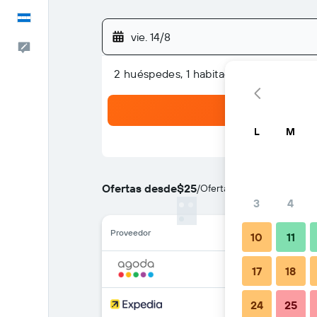
Español
vie. 14/8
Comentarios
2 huéspedes, 1 habitación
L
M
Ofertas desde
$25
/
Oferta más barata de prec
3
4
Proveedor
10
11
17
18
24
25