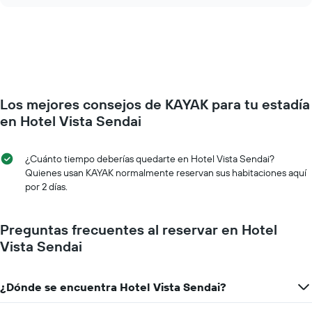
chart
los
el
días
precio
de
de
la
una
semana.
habitación
El
a
gráfico
medida
muestra
Los mejores consejos de KAYAK para tu estadía
que
1
se
en Hotel Vista Sendai
eje
acerca
Y
la
que
fecha
¿Cuánto tiempo deberías quedarte en Hotel Vista Sendai?
indica
de
Quienes usan KAYAK normalmente reservan sus habitaciones aquí
el
la
por 2 días.
precio
estadía
promedio
El
de
gráfico
Preguntas frecuentes al reservar en Hotel
una
muestra
Vista Sendai
habitación
1
eje
X
¿Dónde se encuentra Hotel Vista Sendai?
que
indica