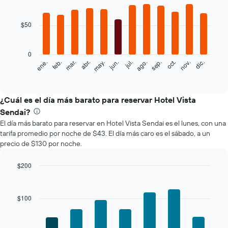
Bar
Chart
graphic.
chart
with
$50
12
bars.
0
El
feb.
may.
ago.
nov.
mar.
jun.
sep.
dic.
ene.
abr.
jul.
oct.
siguiente
End
of
gráfico
interactive
muestra
chart
el
¿Cuál es el día más barato para reservar Hotel Vista
precio
Sendai?
promedio
El día más barato para reservar en Hotel Vista Sendai es el lunes, con una
de
tarifa promedio por noche de $43. El día más caro es el sábado, a un
una
precio de $130 por noche.
habitación
por
mes
$200
El
Bar
Chart
gráfico
graphic.
chart
with
muestra
$100
7
1
bars.
eje
X