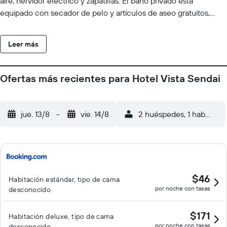
aire, hervidor eléctrico y zapatillas. El baño privado está
equipado con secador de pelo y artículos de aseo gratuitos,
como cepillos de dientes y champú. En la recepción 24 horas
se puede solicitar un plancha pantalones, planchas y mantas
Leer más
adicionales. Para el desayuno se sirven platos preparados con
productos locales de temporada. La Universidad de Tohoku
queda a 14 minutos a pie del Sendai Hotel Vista. El estadio de
Ofertas más recientes para Hotel Vista Sendai
béisbol Miyagi se encuentra a 6 minutos en coche. El santuario
Osaki Hachimangu está a 20 minutos en coche y el aeropuerto
de Sendai se sitúa a 40 minutos en coche o tren.
jue. 13/8
-
vie. 14/8
2 huéspedes, 1 habitació
$46
Habitación estándar, tipo de cama
por noche con tasas
desconocido
$171
Habitación deluxe, tipo de cama
por noche con tasas
desconocido