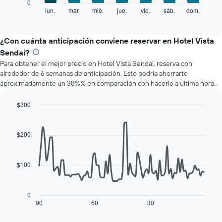
El
0
que
siguiente
lun.
mar.
mié.
jue.
vie.
sáb.
dom.
End
indica
of
gráfico
los
interactive
muestra
chart
meses.
el
¿Con cuánta anticipación conviene reservar en Hotel Vista
El
precio
gráfico
Sendai?
promedio
muestra
Para obtener el mejor precio en Hotel Vista Sendai, reserva con
de
1
alrededor de 6 semanas de anticipación. Esto podría ahorrarte
una
eje
aproximadamente un 38%% en comparación con hacerlo a última hora.
habitación
Y
por
que
cada
$300
indica
día
Line
Chart
el
de
graphic.
chart
precio
with
la
$200
promedio
90
semana
de
data
El
una
points.
gráfico
habitación
$100
muestra
El
1
siguiente
eje
cuadro
0
X
muestra
90
60
30
End
que
of
cómo
interactive
indica
varía