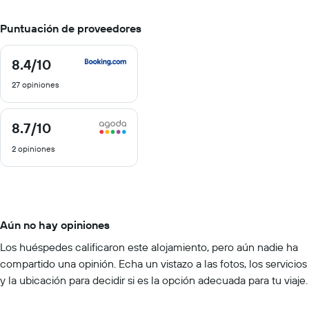
Puntuación de proveedores
8.4
/10
8.4
de
27 opiniones
10
8.7
/10
8.7
de
2 opiniones
10
Aún no hay opiniones
Los huéspedes calificaron este alojamiento, pero aún nadie ha
compartido una opinión. Echa un vistazo a las fotos, los servicios
y la ubicación para decidir si es la opción adecuada para tu viaje.