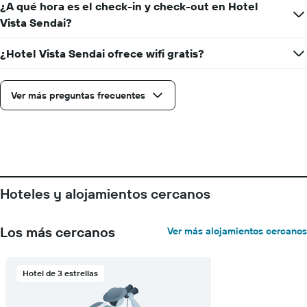
la
¿A qué hora es el check-in y check-out en Hotel
cantidad
Vista Sendai?
de
días
¿Hotel Vista Sendai ofrece wifi gratis?
que
faltan
para
la
Ver más preguntas frecuentes
estadía
El
gráfico
muestra
1
eje
Y
Hoteles y alojamientos cercanos
que
indica
el
Los más cercanos
Ver más alojamientos cercanos
precio
promedio
de
Hotel de 3 estrellas
una
habitación