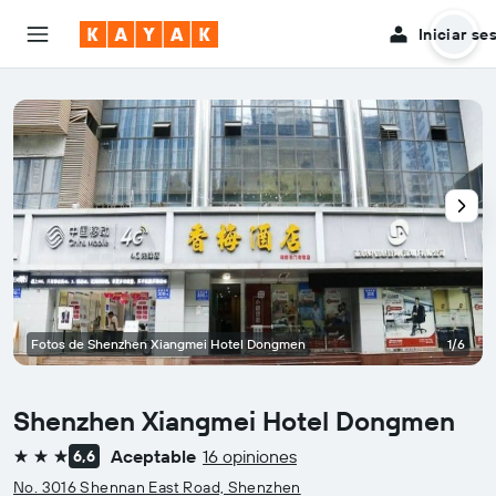
Iniciar se
Fotos de Shenzhen Xiangmei Hotel Dongmen
1/6
Shenzhen Xiangmei Hotel Dongmen
Aceptable
16 opiniones
6,6
3 estrellas
No. 3016 Shennan East Road, Shenzhen