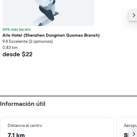
30% más barato
Aile Hotel (Shenzhen Dongmen Guomao Branch)
9.4 Excelente (2 opiniones)
0,43 km
desde $22
Información útil
Distancia al centro
Aeropu
7,1 km
She