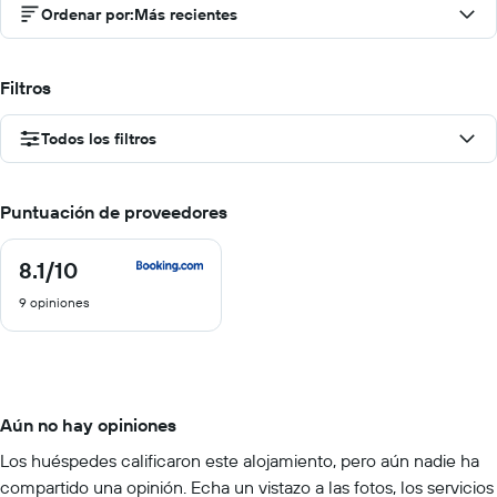
Ordenar por
:
Más recientes
Filtros
Todos los filtros
Puntuación de proveedores
8.1
/10
8.1
de
9 opiniones
10
Aún no hay opiniones
Los huéspedes calificaron este alojamiento, pero aún nadie ha
compartido una opinión. Echa un vistazo a las fotos, los servicios