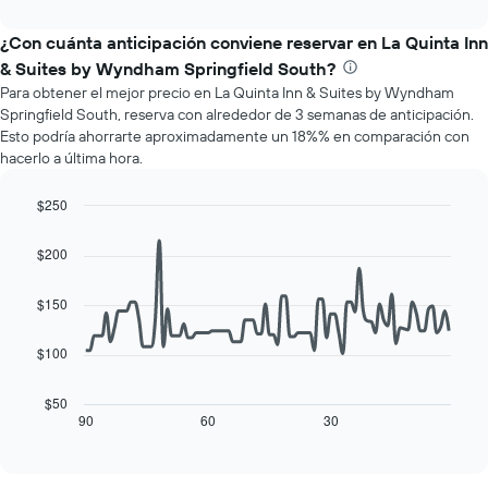
los
interactive
muestra
chart
meses.
el
¿Con cuánta anticipación conviene reservar en La Quinta Inn
El
precio
gráfico
& Suites by Wyndham Springfield South?
promedio
muestra
Para obtener el mejor precio en La Quinta Inn & Suites by Wyndham
de
1
Springfield South, reserva con alrededor de 3 semanas de anticipación.
una
eje
Esto podría ahorrarte aproximadamente un 18%% en comparación con
habitación
Y
hacerlo a última hora.
por
que
cada
indica
día
$250
el
de
Line
Chart
precio
la
graphic.
chart
promedio
$200
with
semana
de
90
El
una
data
$150
gráfico
habitación
points.
muestra
1
$100
El
eje
siguiente
X
cuadro
$50
que
muestra
90
60
30
End
indica
of
cómo
los
interactive
varía
chart
días
el