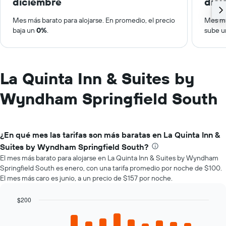
diciembre
dic
Mes más barato para alojarse. En promedio, el precio
Mes má
baja un
0%
.
sube 
La Quinta Inn & Suites by
Wyndham Springfield South
¿En qué mes las tarifas son más baratas en La Quinta Inn &
Suites by Wyndham Springfield South?
El mes más barato para alojarse en La Quinta Inn & Suites by Wyndham
Springfield South es enero, con una tarifa promedio por noche de $100.
El mes más caro es junio, a un precio de $157 por noche.
$200
Bar
Chart
graphic.
chart