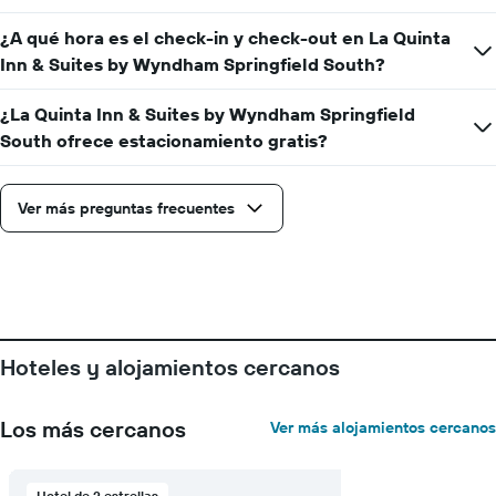
cantidad
de
¿A qué hora es el check-in y check-out en La Quinta
días
Inn & Suites by Wyndham Springfield South?
que
faltan
para
¿La Quinta Inn & Suites by Wyndham Springfield
la
South ofrece estacionamiento gratis?
estadía
El
gráfico
Ver más preguntas frecuentes
muestra
1
eje
Y
que
indica
el
precio
Hoteles y alojamientos cercanos
promedio
de
una
Los más cercanos
Ver más alojamientos cercanos
habitación
Hotel de 2 estrellas