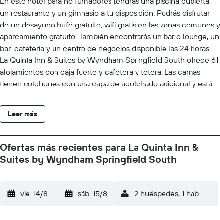
En este hotel para no fumadores tendrás una piscina cubierta,
un restaurante y un gimnasio a tu disposición. Podrás disfrutar
de un desayuno bufé gratuito, wifi gratis en las zonas comunes y
aparcamiento gratuito. También encontrarás un bar o lounge, un
bar-cafetería y un centro de negocios disponible las 24 horas.
La Quinta Inn & Suites by Wyndham Springfield South ofrece 61
alojamientos con caja fuerte y cafetera y tetera. Las camas
tienen colchones con una capa de acolchado adicional y están
vestidas con edredón de plumas y ropa de cama de alta calidad.
Cabe destacar que este alojamiento permite a sus clientes
Leer más
elegir el tipo de almohada. Se ofrece una televisión de pantalla
plana con canales por satélite de suscripción y películas de
pago. Los huéspedes pueden utilizar los siguientes servicios
Ofertas más recientes para La Quinta Inn &
disponibles en las habitaciones: frigorífico y microondas. Los
Suites by Wyndham Springfield South
baños están equipados con ducha y bañera combinadas,
artículos de higiene personal gratuitos y secador de pelo. Este
hotel en Springfield ofrece acceso a Internet wifi gratis. Los
vie. 14/8
-
sáb. 15/8
2 huéspedes, 1 habitació
servicios para las personas de negocios incluyen escritorio y
teléfono; se ofrecen llamadas locales gratuitas (pueden existir