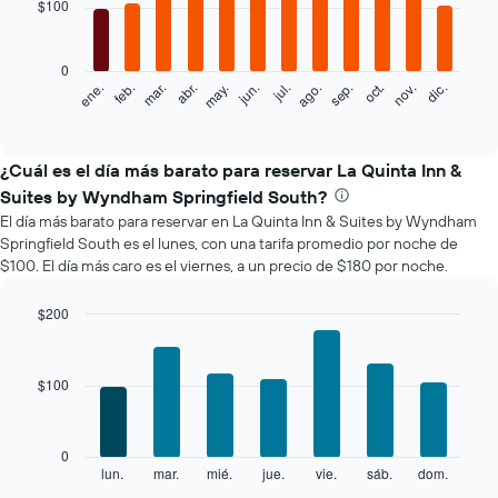
with
$100
12
bars.
0
El
feb.
may.
ago.
nov.
mar.
jun.
sep.
dic.
ene.
abr.
jul.
oct.
siguiente
End
of
gráfico
interactive
muestra
chart
el
¿Cuál es el día más barato para reservar La Quinta Inn &
precio
Suites by Wyndham Springfield South?
promedio
El día más barato para reservar en La Quinta Inn & Suites by Wyndham
de
Springfield South es el lunes, con una tarifa promedio por noche de
una
$100. El día más caro es el viernes, a un precio de $180 por noche.
habitación
por
mes
$200
El
Bar
Chart
gráfico
graphic.
chart
with
muestra
$100
7
1
bars.
eje
X
El
0
que
siguiente
lun.
mar.
mié.
jue.
vie.
sáb.
dom.
End
indica
of
gráfico