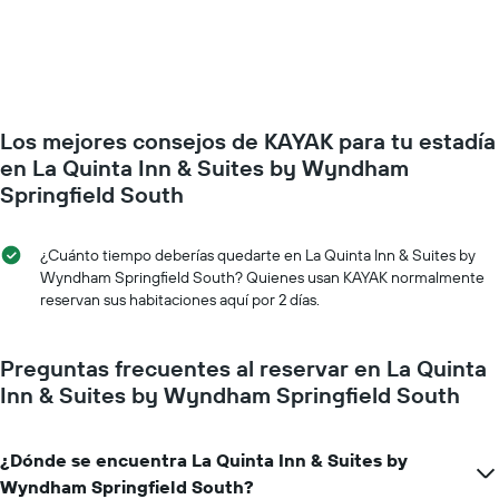
de
precio
la
de
semana.
una
El
habitación
gráfico
a
muestra
medida
1
Los mejores consejos de KAYAK para tu estadía
que
eje
se
en La Quinta Inn & Suites by Wyndham
Y
acerca
Springfield South
que
la
indica
fecha
el
de
¿Cuánto tiempo deberías quedarte en La Quinta Inn & Suites by
precio
la
Wyndham Springfield South? Quienes usan KAYAK normalmente
promedio
estadía
reservan sus habitaciones aquí por 2 días.
de
El
una
gráfico
habitación
muestra
Preguntas frecuentes al reservar en La Quinta
1
Inn & Suites by Wyndham Springfield South
eje
X
que
indica
¿Dónde se encuentra La Quinta Inn & Suites by
la
Wyndham Springfield South?