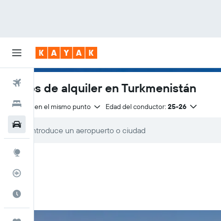
Vuelos
Autos de alquiler en Turkmenistán
Hoteles
Entrega en el mismo punto
Edad del conductor:
25-26
Autos
Explore
Rastreador
Cuándo ir