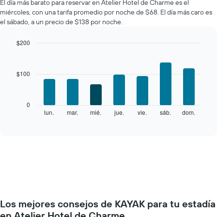
El día más barato para reservar en Atelier Hotel de Charme es el
miércoles, con una tarifa promedio por noche de $68. El día más caro es
el sábado, a un precio de $138 por noche.
$200
Bar
Chart
graphic.
chart
with
$100
7
bars.
El
0
siguiente
lun.
mar.
mié.
jue.
vie.
sáb.
dom.
End
of
gráfico
interactive
muestra
chart
el
precio
promedio
de
una
habitación
por
Los mejores consejos de KAYAK para tu estadía
cada
día
en Atelier Hotel de Charme