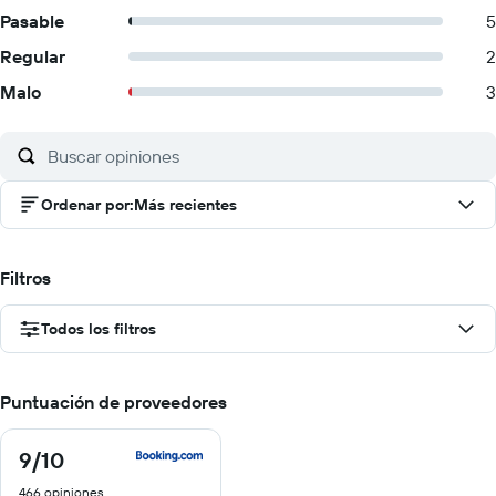
Pasable
5
Regular
2
Malo
3
Ordenar por
:
Más recientes
Filtros
Todos los filtros
Puntuación de proveedores
9
/10
9
de
466 opiniones
10