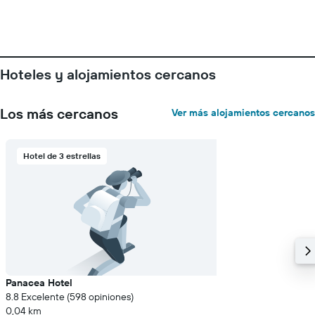
indica
el
precio
promedio
de
una
Hoteles y alojamientos cercanos
habitación
Los más cercanos
Ver más alojamientos cercanos
Hotel de 3 estrellas
Panacea Hotel
8.8 Excelente (598 opiniones)
0,04 km