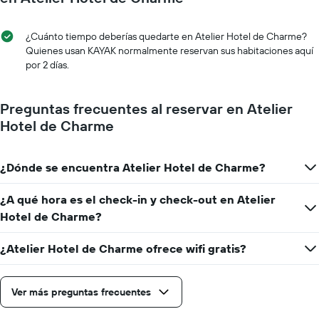
de
la
semana
¿Cuánto tiempo deberías quedarte en Atelier Hotel de Charme?
El
Quienes usan KAYAK normalmente reservan sus habitaciones aquí
gráfico
por 2 días.
muestra
1
eje
Preguntas frecuentes al reservar en Atelier
X
Hotel de Charme
que
indica
los
¿Dónde se encuentra Atelier Hotel de Charme?
días
de
la
¿A qué hora es el check-in y check-out en Atelier
semana.
Hotel de Charme?
El
gráfico
¿Atelier Hotel de Charme ofrece wifi gratis?
muestra
1
eje
Y
Ver más preguntas frecuentes
que