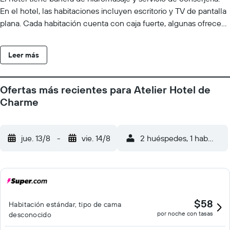
En el hotel, las habitaciones incluyen escritorio y TV de pantalla
plana. Cada habitación cuenta con caja fuerte, algunas ofrecen
balcón y otras también incluyen vistas a la piscina. En Atelier
Hotel Charme & Spa, cada habitación dispone de ropa de cama
Leer más
y toallas. El desayuno está disponible e incluye opciones buffet,
continentales o americanas. En el alojamiento, la clientela
puede disfrutar de centro de spa. Museo Manuel de Falla está a
Ofertas más recientes para Atelier Hotel de
50 km del alojamiento, y House of Che Guevara Museum está a
Charme
50 km. El aeropuerto (Aeropuerto Internacional Ingeniero
Aeronáutico Ambrosio L. V. Taravella) está a 101 km, y el
alojamiento ofrece servicio de traslado de pago para ir o volver
jue. 13/8
-
vie. 14/8
2 huéspedes, 1 habitació
del aeropuerto.
$58
Habitación estándar, tipo de cama
por noche con tasas
desconocido