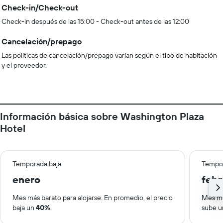
Check-in/Check-out
Check-in después de las 15:00 - Check-out antes de las 12:00
Cancelación/prepago
Las políticas de cancelación/prepago varían según el tipo de habitación
y el proveedor.
Información básica sobre Washington Plaza
Hotel
Temporada baja
Tempor
enero
febr
Mes más barato para alojarse. En promedio, el precio
Mes má
baja un
40%
.
sube 