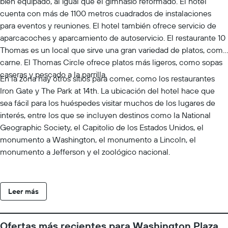
bien equipado, al igual que el gimnasio reformado. El hotel
cuenta con más de 1100 metros cuadrados de instalaciones
para eventos y reuniones. El hotel también ofrece servicio de
aparcacoches y aparcamiento de autoservicio. El restaurante 10
Thomas es un local que sirve una gran variedad de platos, como
carne. El Thomas Circle ofrece platos más ligeros, como sopas
caseras y pescado a la parrilla.
En la zona hay otros sitios para comer, como los restaurantes
Iron Gate y The Park at 14th. La ubicación del hotel hace que
sea fácil para los huéspedes visitar muchos de los lugares de
interés, entre los que se incluyen destinos como la National
Geographic Society, el Capitolio de los Estados Unidos, el
monumento a Washington, el monumento a Lincoln, el
monumento a Jefferson y el zoológico nacional.
Leer más
Ofertas más recientes para Washington Plaza