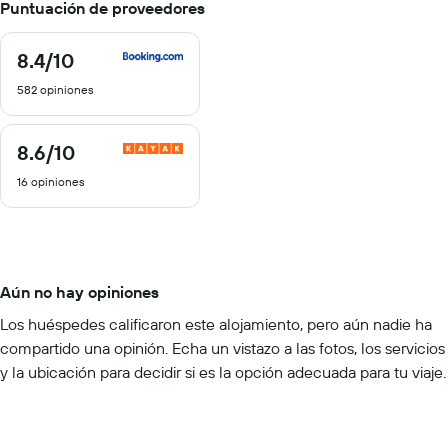
Puntuación de proveedores
8.4
/10
8.4
de
582 opiniones
10
8.6
/10
8.6
de
16 opiniones
10
Aún no hay opiniones
Los huéspedes calificaron este alojamiento, pero aún nadie ha
compartido una opinión. Echa un vistazo a las fotos, los servicios
y la ubicación para decidir si es la opción adecuada para tu viaje.