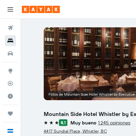
Vuelos
Hoteles
Autos
Explore
Rastreador
Fotos de Mountain Side Hotel Whistler by Executive
Cuándo ir
Mountain Side Hotel Whistler by E
Trips
Muy bueno
1.245 opiniones
8,1
3 estrellas
Español
4417 Sundial Place, Whistler, BC