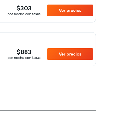
$303
Ver precios
por noche con tasas
$883
Ver precios
por noche con tasas