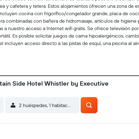
ea y cafetera y tetera. Estos alojamientos ofrecen una zona de 
os incluyen cocina con frigorífico/congelador grande, placa de c
 combinadas con bañera de hidromasaje, artículos de higiene pe
 nuestro acceso a Internet wifi gratis. Se ofrece televisión po
rtátil. Es posible solicitar juegos de cama hipoalergénicos, camb
l incluyen acceso directo a las pistas de esquí, una piscina al air
ños sin la supervisión de un adulto. Se pueden practicar las act
a del alojamiento (es posible que se aplique un recargo).
ain Side Hotel Whistler by Executive
2 huéspedes, 1 habitación