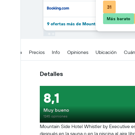
31
Más barato
9 ofertas más de Mountain Side Hotel Whis
Detalles
Precios
Info
Opiniones
Ubicación
Cuán
Detalles
8,1
Muy bueno
1245 opiniones
Mountain Side Hotel Whistler by Executive es 
después en la sauna o en la piscina al aire li