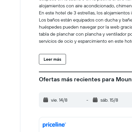
alojamientos con aire acondicionado, chimen
En este hotel de 3 estrellas, los alojamient
Los baños están equipados con ducha y bañera
huéspedes pueden navegar por la web gracias a
tabla de planchar con plancha y ventilador po
servicios de ocio y esparcimiento en este hote
entrada a la piscina de niños menores de 16 a
indican más abajo en las instalaciones o cerc
Leer más
Ofertas más recientes para Mount
vie. 14/8
-
sáb. 15/8