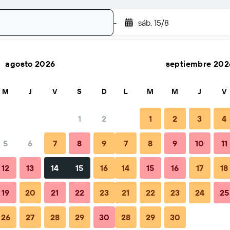
-
sáb. 15/8
agosto 2026
septiembre 202
Buscar
M
J
V
S
D
L
M
M
J
V
1
2
1
2
3
4
cio por noche
5
6
7
8
9
7
8
9
10
11
Total noche
12
13
14
15
16
14
15
16
17
18
$100
19
20
21
22
23
21
22
23
24
25
26
27
28
29
30
28
29
30
$103