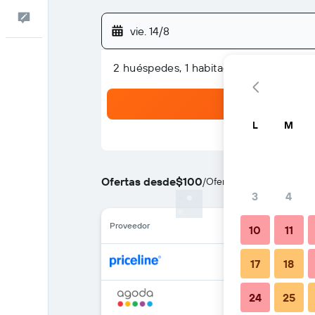
Comentarios
vie. 14/8
2 huéspedes, 1 habitación
L
M
Ofertas desde
$100
/
Oferta más barata de pre
3
4
Proveedor
10
11
17
18
24
25