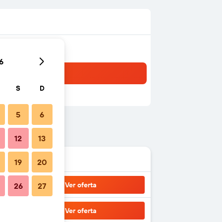
6
S
D
5
6
12
13
19
20
Ver oferta
26
27
Ver oferta