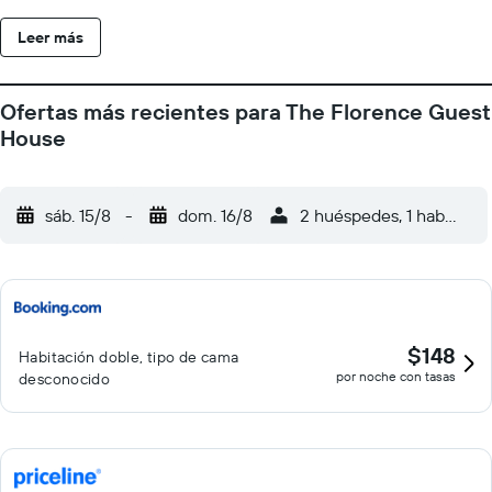
plana con canales vía satélite. En el alojamiento se puede
Leer más
disfrutar de un desayuno inglés/irlandés completo, vegetariano
o vegano. Spa Scarborough está a 33 km del alojamiento, y
Parque temático Flamingo Land está a 40 km. El aeropuerto
Ofertas más recientes para The Florence Guest
(Aeropuerto internacional de Teesside) está a 69 km.
House
sáb. 15/8
-
dom. 16/8
2 huéspedes, 1 habitació
$148
Habitación doble, tipo de cama
por noche con tasas
desconocido