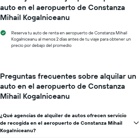
El
auto en el aeropuerto de Constanza
gráfico
muestra
Mihail Kogalniceanu
1
eje
Y
Reserva tu auto de renta en aeropuerto de Constanza Mihail
que
Kogalniceanu al menos 2 días antes de tu viaje para obtener un
indica
precio por debajo del promedio
el
precio
más
barato
Preguntas frecuentes sobre alquilar un
de
un
auto en el aeropuerto de Constanza
auto
de
Mihail Kogalniceanu
renta
por
empresa.
¿Qué agencias de alquiler de autos ofrecen servicio
de recogida en el aeropuerto de Constanza Mihail
Kogalniceanu?