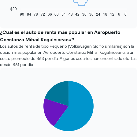
siguiente
gráfico
$20
muestra
90
84
78
72
66
60
54
48
42
36
30
24
18
12
6
0
End
of
cómo
interactive
varía
chart
el
¿Cuál es el auto de renta más popular en Aeropuerto
precio
Constanza Mihail Kogalniceanu?
de
Los autos de renta de tipo Pequeño (Volkswagen Golf o similares) son la
un
opción más popular en Aeropuerto Constanza Mihail Kogalniceanu, a un
auto
costo promedio de $63 por día. Algunos usuarios han encontrado ofertas
de
desde $61 por día.
renta
a
medida
que
Pie
Chart
se
graphic.
chart
with
acerca
3
la
slices.
fecha
de
El
la
siguiente
reserva.
gráfico
El
muestra
gráfico