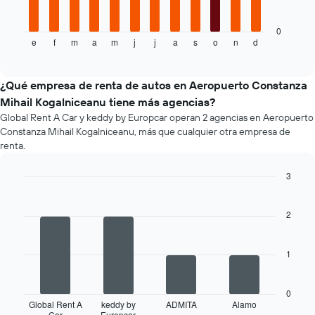
precio
siguiente
promedio
gráfico
de
muestra
0
un
e
f
m
a
m
j
j
a
s
o
n
d
el
End
of
auto
precio
interactive
de
promedio
chart
renta.
de
¿Qué empresa de renta de autos en Aeropuerto Constanza
un
Mihail Kogalniceanu tiene más agencias?
auto
Global Rent A Car y keddy by Europcar operan 2 agencias en Aeropuerto
de
Constanza Mihail Kogalniceanu, más que cualquier otra empresa de
renta
renta.
por
mes.
3
El
gráfico
Bar
Chart
graphic.
chart
muestra
with
2
1
4
eje
bars.
X
1
que
El
indica
siguiente
los
gráfico
0
meses
muestra
Global Rent A
keddy by
ADMITA
Alamo
del
Car
Europcar