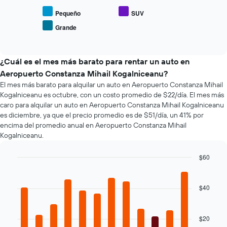
el
muestra
precio
Pequeño
SUV
1
promedio
eje
Grande
End
de
X
of
los
interactive
que
tipos
chart
indica
de
¿Cuál es el mes más barato para rentar un auto en
la
autos
Aeropuerto Constanza Mihail Kogalniceanu?
cantidad
más
de
El mes más barato para alquilar un auto en Aeropuerto Constanza Mihail
populares.
días
Kogalniceanu es octubre, con un costo promedio de $22/día. El mes más
previos
caro para alquilar un auto en Aeropuerto Constanza Mihail Kogalniceanu
a
es diciembre, ya que el precio promedio es de $51/día, un 41% por
la
encima del promedio anual en Aeropuerto Constanza Mihail
reserva.
Kogalniceanu.
El
gráfico
$60
muestra
Bar
Chart
1
graphic.
chart
eje
with
$40
Y
12
que
bars.
indica
el
$20
El