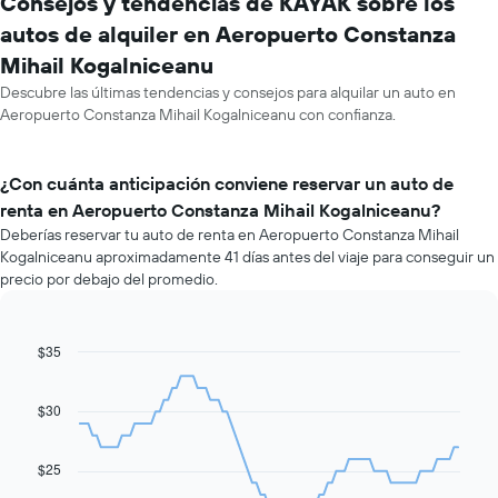
Consejos y tendencias de KAYAK sobre los
autos de alquiler en Aeropuerto Constanza
Mihail Kogalniceanu
Descubre las últimas tendencias y consejos para alquilar un auto en
Aeropuerto Constanza Mihail Kogalniceanu con confianza.
¿Con cuánta anticipación conviene reservar un auto de
renta en Aeropuerto Constanza Mihail Kogalniceanu?
Deberías reservar tu auto de renta en Aeropuerto Constanza Mihail
Kogalniceanu aproximadamente 41 días antes del viaje para conseguir un
precio por debajo del promedio.
$35
Line
Chart
graphic.
chart
with
91
$30
data
points.
$25
El