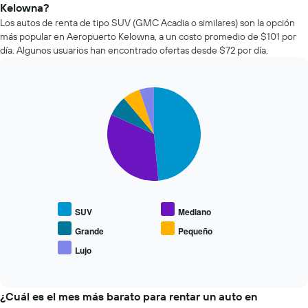
renta
Kelowna?
X
de
que
Los autos de renta de tipo SUV (GMC Acadia o similares) son la opción
autos
indica
más popular en Aeropuerto Kelowna, a un costo promedio de $101 por
más
la
día. Algunos usuarios han encontrado ofertas desde $72 por día.
económicas
cantidad
de
de
las
días
últimas
Pie
Chart
previos
graphic.
chart
72
a
with
horas.
la
5
El
reserva.
slices.
gráfico
El
muestra
gráfico
El
1
muestra
siguiente
eje
1
gráfico
X
eje
muestra
que
SUV
Mediano
Y
el
indica
que
precio
Grande
Pequeño
las
indica
promedio
Lujo
4
End
el
de
empresas
of
precio
los
interactive
más
promedio
tipos
chart
baratas
de
de
¿Cuál es el mes más barato para rentar un auto en
de