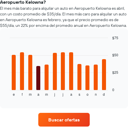
un
autos
Aeropuerto Kelowna?
renta
auto
más
El mes más barato para alquilar un auto en Aeropuerto Kelowna es abril,
de
de
populares.
con un costo promedio de $35/día. El mes más caro para alquilar un auto
autos
renta.
El
en Aeropuerto Kelowna es febrero, ya que el precio promedio es de
gráfico
$55/día, un 22% por encima del promedio anual en Aeropuerto Kelowna.
muestra
1
$75
eje
Bar
Chart
Y
graphic.
chart
que
with
$50
indica
12
bars.
el
precio
$25
El
más
siguiente
barato
gráfico
de
muestra
0
un
e
f
m
a
m
j
j
a
s
o
n
d
el
End
auto
of
precio
de
interactive
promedio
chart
renta
de
por
un
empresa.
Buscar ofertas
auto
de