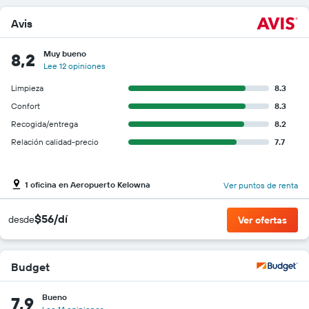
Avis
Muy bueno
8,2
Lee 12 opiniones
Limpieza
8.3
Confort
8.3
Recogida/entrega
8.2
Relación calidad-precio
7.7
1 oficina en Aeropuerto Kelowna
Ver puntos de renta
$56/dí
desde
Ver ofertas
Budget
Bueno
7,9