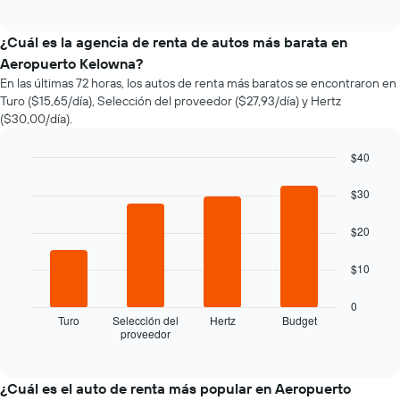
cómo
interactive
varía
chart
el
¿Cuál es la agencia de renta de autos más barata en
precio
Aeropuerto Kelowna?
de
En las últimas 72 horas, los autos de renta más baratos se encontraron en
un
Turo ($15,65/día), Selección del proveedor ($27,93/día) y Hertz
auto
($30,00/día).
de
renta
a
$40
medida
Bar
Chart
que
graphic.
chart
$30
with
se
4
acerca
$20
bars.
la
fecha
El
$10
de
siguiente
la
gráfico
0
reserva.
muestra
Turo
Selección del
Hertz
Budget
El
proveedor
las
End
gráfico
of
cuatro
interactive
muestra
empresas
chart
1
de
¿Cuál es el auto de renta más popular en Aeropuerto
eje