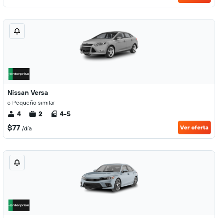
Nissan Versa
o Pequeño similar
4
2
4-5
$77
Ver oferta
/día