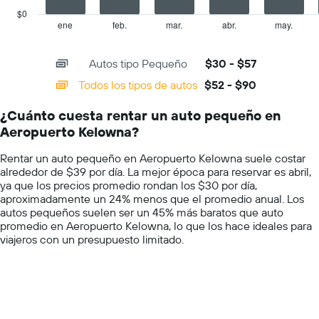
el
has
$0
precio
1
ene
feb.
mar.
abr.
may.
End
promedio
of
X
de
interactive
axis
chart
un
Autos tipo Pequeño
$30 - $57
displaying
auto
categories.
Todos los tipos de autos
$52 - $90
de
Range:
renta
14
por
¿Cuánto cuesta rentar un auto pequeño en
categories.
día.
Aeropuerto Kelowna?
The
chart
Rentar un auto pequeño en Aeropuerto Kelowna suele costar
has
alrededor de $39 por día. La mejor época para reservar es abril,
1
ya que los precios promedio rondan los $30 por día,
Y
aproximadamente un 24% menos que el promedio anual. Los
axis
autos pequeños suelen ser un 45% más baratos que auto
displaying
promedio en Aeropuerto Kelowna, lo que los hace ideales para
values.
viajeros con un presupuesto limitado.
Range:
0
to
100.