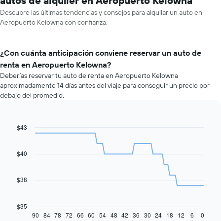
autos de alquiler en Aeropuerto Kelowna
Descubre las últimas tendencias y consejos para alquilar un auto en
Aeropuerto Kelowna con confianza.
¿Con cuánta anticipación conviene reservar un auto de
renta en Aeropuerto Kelowna?
Deberías reservar tu auto de renta en Aeropuerto Kelowna
aproximadamente 14 días antes del viaje para conseguir un precio por
debajo del promedio.
$43
Line
Chart
graphic.
chart
with
91
$40
data
points.
$38
El
siguiente
gráfico
$35
muestra
90
84
78
72
66
60
54
48
42
36
30
24
18
12
6
0
End
of