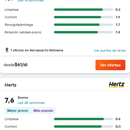
Lee 14 opiniones
Limpieza
8.2
Confort
7.9
Recogida/entrega
7.7
Relación calidad-precio
7.4
1 oficina en Aeropuerto Kelowna
Ver puntos de renta
$61/dí
desde
Ver ofertas
Hertz
Bueno
7,6
Lee 28 opiniones
Mejor precio
Más popular
Limpieza
8.4
Confort
8.0