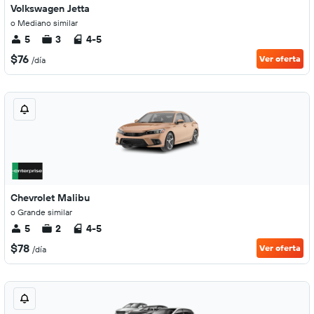
Volkswagen Jetta
o Mediano similar
5
3
4-5
$76
Ver oferta
/día
Chevrolet Malibu
o Grande similar
5
2
4-5
$78
Ver oferta
/día