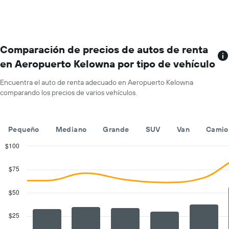
renta
por
mes.
El
gráfico
Comparación de precios de autos de renta
muestra
en Aeropuerto Kelowna por tipo de vehículo
1
eje
Encuentra el auto de renta adecuado en Aeropuerto Kelowna
X
comparando los precios de varios vehículos.
que
indica
los
meses
Pequeño
Mediano
Grande
SUV
Van
Camio
del
año.
$100
El
Combination
Chart
gráfico
graphic.
chart
$75
with
muestra
2
1
data
$50
eje
series.
Y
que
$25
The
indica
chart