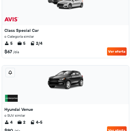
Class Special Car
o Categoría similar
5
5
2/4
$67
Ver oferta
/día
Hyundai Venue
o SUV similar
4
2
4-5
$90
Ver oferta
/día