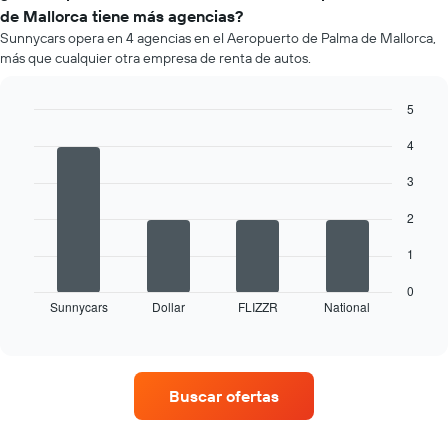
un
de Mallorca tiene más agencias?
auto
Sunnycars opera en 4 agencias en el Aeropuerto de Palma de Mallorca,
de
más que cualquier otra empresa de renta de autos.
renta
por
mes.
5
El
Bar
Chart
gráfico
4
graphic.
chart
muestra
with
4
1
3
bars.
eje
X
2
El
que
siguiente
1
indica
gráfico
los
muestra
0
meses
Sunnycars
Dollar
FLIZZR
National
las
End
del
of
cuatro
año.
interactive
empresas
chart
El
de
gráfico
renta
muestra
Buscar ofertas
de
1
autos
eje
con
Y