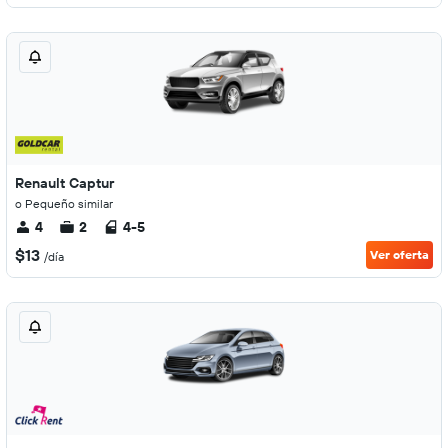
Renault Captur
o Pequeño similar
4
2
4-5
$13
Ver oferta
/día