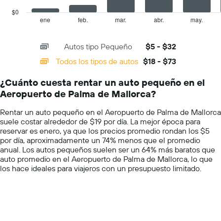
chart
indica
has
el
$0
1
precio
ene
feb.
mar.
abr.
may.
End
of
X
más
interactive
axis
barato
chart
Autos tipo Pequeño
$5 - $32
displaying
de
categories.
un
Todos los tipos de autos
$18 - $73
Range:
auto
14
de
¿Cuánto cuesta rentar un auto pequeño en el
categories.
renta
Aeropuerto de Palma de Mallorca?
The
por
chart
empresa.
Rentar un auto pequeño en el Aeropuerto de Palma de Mallorca
has
suele costar alrededor de $19 por día. La mejor época para
1
reservar es enero, ya que los precios promedio rondan los $5
Y
por día, aproximadamente un 74% menos que el promedio
axis
anual. Los autos pequeños suelen ser un 64% más baratos que
displaying
auto promedio en el Aeropuerto de Palma de Mallorca, lo que
values.
los hace ideales para viajeros con un presupuesto limitado.
Range:
0
to
100.