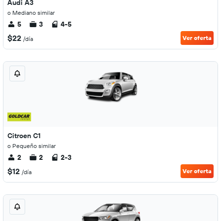
Audi A3
o Mediano similar
5
3
4-5
$22
Ver oferta
/día
Citroen C1
o Pequeño similar
2
2
2-3
$12
Ver oferta
/día