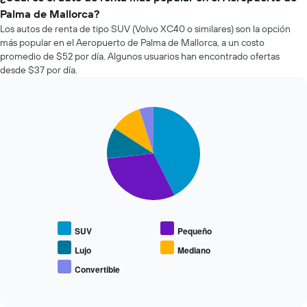
renta
eje
Palma de Mallorca?
de
X
Los autos de renta de tipo SUV (Volvo XC40 o similares) son la opción
autos
que
más popular en el Aeropuerto de Palma de Mallorca, a un costo
más
indica
promedio de $52 por día. Algunos usuarios han encontrado ofertas
económicas
la
desde $37 por día.
de
cantidad
las
de
últimas
días
72
previos
Pie
Chart
graphic.
chart
horas.
a
with
El
la
5
gráfico
reserva.
slices.
muestra
El
1
gráfico
El
eje
muestra
siguiente
X
1
gráfico
que
eje
muestra
indica
Y
SUV
Pequeño
el
las
que
precio
Lujo
Mediano
4
indica
promedio
empresas
Convertible
el
End
de
más
precio
of
los
interactive
baratas
promedio
tipos
chart