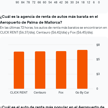
muestra
90
84
78
72
66
60
54
48
42
36
30
24
18
12
6
0
End
of
cómo
interactive
varía
chart
el
¿Cuál es la agencia de renta de autos más barata en el
precio
Aeropuerto de Palma de Mallorca?
de
En las últimas 72 horas, los autos de renta más baratos se encontraron en
un
CLICK RENT ($6,37/día), Centauro ($6,42/día) y Fox ($6,45/día).
auto
de
renta
$8
a
Bar
Chart
medida
graphic.
chart
que
with
$5
se
4
bars.
acerca
la
$3
El
fecha
siguiente
de
gráfico
la
muestra
reserva.
0
CLICK RENT
Centauro
Fox
Go By Car
las
End
El
of
cuatro
gráfico
interactive
empresas
muestra
chart
de
1
¿Cuál es el auto de renta más popular en el Aeropuerto de