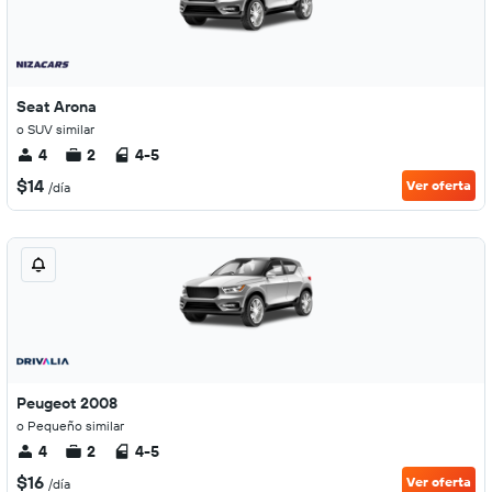
Seat Arona
o SUV similar
4
2
4-5
$14
Ver oferta
/día
Peugeot 2008
o Pequeño similar
4
2
4-5
$16
Ver oferta
/día