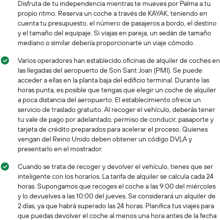
Disfruta de tu independencia mientras te mueves por Palma a tu
propio ritmo. Reserva un coche a través de KAYAK, teniendo en
cuenta tu presupuesto, el número de pasajeros a bordo, el destino
y el tamaño del equipaje. Si viajas en pareja, un sedán de tamaño
mediano o similar debería proporcionarte un viaje cómodo.
Varios operadores han establecido oficinas de alquiler de coches en
las llegadas del aeropuerto de Son Sant Joan (PMI). Se puede
acceder a ellas en la planta baja del edificio terminal. Durante las
horas punta, es posible que tengas que elegir un coche de alquiler
a poca distancia del aeropuerto. El establecimiento ofrece un
servicio de traslado gratuito. Al recoger el vehículo, deberás tener
tu vale de pago por adelantado, permiso de conducir, pasaporte y
tarjeta de crédito preparados para acelerar el proceso. Quienes
vengan del Reino Unido deben obtener un código DVLA y
presentarlo en el mostrador.
Cuando se trata de recoger y devolver el vehículo, tienes que ser
inteligente con los horarios. La tarifa de alquiler se calcula cada 24
horas. Supongamos que recoges el coche a las 9:00 del miércoles
y lo devuelves a las 10:00 del jueves. Se considerará un alquiler de
2 días, ya que habrá superado las 24 horas. Planifica tus viajes para
que puedas devolver el coche al menos una hora antes de la fecha