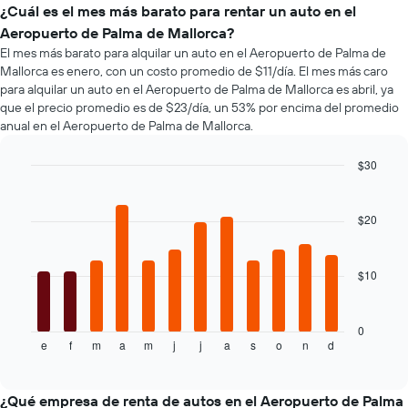
de
de
de
¿Cuál es el mes más barato para rentar un auto en el
renta
un
autos
Aeropuerto de Palma de Mallorca?
de
auto
más
El mes más barato para alquilar un auto en el Aeropuerto de Palma de
autos
de
populares.
El
Mallorca es enero, con un costo promedio de $11/día. El mes más caro
renta.
gráfico
para alquilar un auto en el Aeropuerto de Palma de Mallorca es abril, ya
muestra
que el precio promedio es de $23/día, un 53% por encima del promedio
1
anual en el Aeropuerto de Palma de Mallorca.
eje
Y
$30
que
Bar
Chart
indica
graphic.
chart
el
with
$20
precio
12
bars.
más
barato
$10
El
de
siguiente
un
gráfico
auto
muestra
de
0
e
f
m
a
m
j
j
a
s
o
n
d
el
End
renta
of
precio
por
interactive
promedio
empresa.
chart
de
¿Qué empresa de renta de autos en el Aeropuerto de Palma