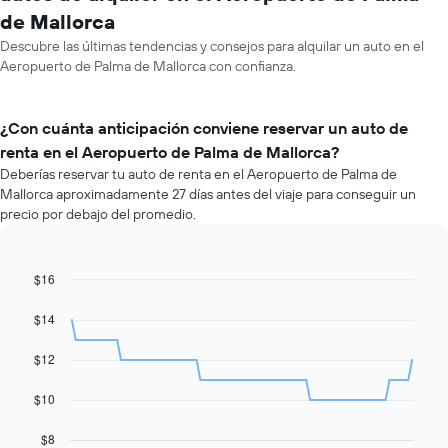
de Mallorca
Descubre las últimas tendencias y consejos para alquilar un auto en el
Aeropuerto de Palma de Mallorca con confianza.
¿Con cuánta anticipación conviene reservar un auto de
renta en el Aeropuerto de Palma de Mallorca?
Deberías reservar tu auto de renta en el Aeropuerto de Palma de
Mallorca aproximadamente 27 días antes del viaje para conseguir un
precio por debajo del promedio.
$16
Line
Chart
graphic.
chart
with
$14
91
data
$12
points.
El
$10
siguiente
gráfico
$8