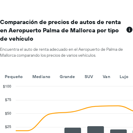
más
que
sucursales.
indica
El
el
gráfico
Comparación de precios de autos de renta
precio
muestra
promedio
en Aeropuerto Palma de Mallorca por tipo
1
de
de vehículo
eje
un
X
auto
que
Encuentra el auto de renta adecuado en el Aeropuerto de Palma de
de
indica
Mallorca comparando los precios de varios vehículos.
renta
las
por
empresas
día.
de
Pequeño
Mediano
Grande
SUV
Van
Lujo
renta
de
$100
autos.
Combination
Chart
El
graphic.
chart
$75
gráfico
with
muestra
2
1
data
$50
series.
eje
Y
$25
The
que