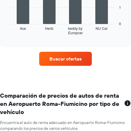
eje
X
1
El
que
siguiente
indica
gráfico
los
0
muestra
Ace
Hertz
keddy by
NU Car
meses
Europcar
las
End
del
of
cuatro
año.
interactive
empresas
chart
El
de
gráfico
renta
muestra
Buscar ofertas
de
1
autos
eje
con
Y
más
que
sucursales.
indica
El
el
gráfico
Comparación de precios de autos de renta
precio
muestra
promedio
en Aeropuerto Roma-Fiumicino por tipo de
1
de
vehículo
eje
un
X
auto
que
Encuentra el auto de renta adecuado en Aeropuerto Roma-Fiumicino
de
indica
comparando los precios de varios vehículos.
renta