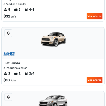
o Mediano similar
5
3
4-5
$32
Ver oferta
/día
Fiat Panda
o Pequeño similar
2
2
2/4
$10
Ver oferta
/día