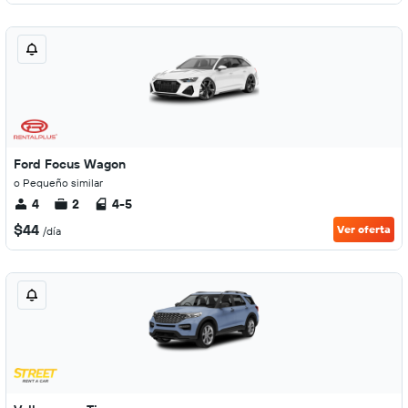
Ford Focus Wagon
o Pequeño similar
4
2
4-5
$44
Ver oferta
/día