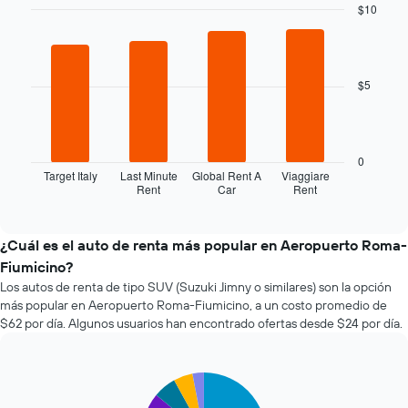
a
$10
medida
Bar
Chart
que
graphic.
chart
with
se
4
acerca
$5
bars.
la
fecha
El
de
siguiente
la
gráfico
0
reserva.
muestra
Target Italy
Last Minute
Global Rent A
Viaggiare
El
Rent
Car
Rent
las
End
gráfico
of
cuatro
interactive
muestra
empresas
chart
1
de
¿Cuál es el auto de renta más popular en Aeropuerto Roma-
eje
renta
Fiumicino?
X
de
que
Los autos de renta de tipo SUV (Suzuki Jimny o similares) son la opción
autos
indica
más popular en Aeropuerto Roma-Fiumicino, a un costo promedio de
más
la
$62 por día. Algunos usuarios han encontrado ofertas desde $24 por día.
económicas
cantidad
de
de
las
días
últimas
Pie
Chart
previos
graphic.
chart
72
a