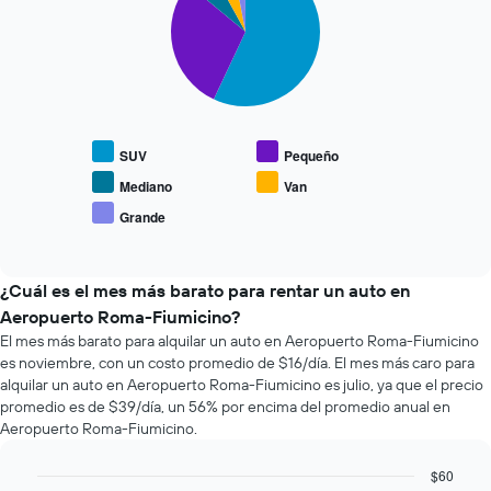
with
horas.
la
5
El
reserva.
slices.
gráfico
El
muestra
gráfico
El
1
muestra
siguiente
eje
1
gráfico
X
eje
muestra
que
SUV
Pequeño
Y
el
indica
que
precio
Mediano
Van
las
indica
promedio
Grande
4
End
el
de
empresas
of
precio
los
interactive
más
promedio
tipos
chart
baratas
de
de
¿Cuál es el mes más barato para rentar un auto en
de
un
autos
Aeropuerto Roma-Fiumicino?
renta
auto
más
El mes más barato para alquilar un auto en Aeropuerto Roma-Fiumicino
de
de
populares.
es noviembre, con un costo promedio de $16/día. El mes más caro para
autos
renta.
El
alquilar un auto en Aeropuerto Roma-Fiumicino es julio, ya que el precio
gráfico
promedio es de $39/día, un 56% por encima del promedio anual en
muestra
Aeropuerto Roma-Fiumicino.
1
eje
$60
Y