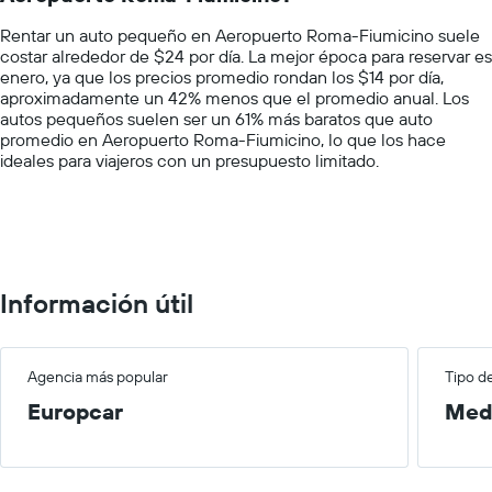
chart
empresa.
Rentar un auto pequeño en Aeropuerto Roma-Fiumicino suele
has
costar alrededor de $24 por día. La mejor época para reservar es
1
enero, ya que los precios promedio rondan los $14 por día,
Y
aproximadamente un 42% menos que el promedio anual. Los
axis
autos pequeños suelen ser un 61% más baratos que auto
displaying
promedio en Aeropuerto Roma-Fiumicino, lo que los hace
values.
ideales para viajeros con un presupuesto limitado.
Range:
0
to
75.
Información útil
Agencia más popular
Tipo d
Europcar
Med