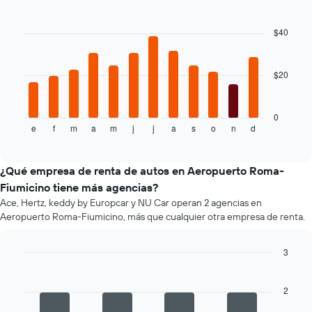
Bar
Chart
que
graphic.
chart
indica
with
$40
el
12
bars.
precio
más
$20
El
barato
siguiente
de
gráfico
un
muestra
0
auto
e
f
m
a
m
j
j
a
s
o
n
d
el
End
de
of
precio
renta
interactive
promedio
chart
por
de
¿Qué empresa de renta de autos en Aeropuerto Roma-
empresa.
un
Fiumicino tiene más agencias?
auto
Ace, Hertz, keddy by Europcar y NU Car operan 2 agencias en
de
Aeropuerto Roma-Fiumicino, más que cualquier otra empresa de renta.
renta
por
mes.
3
El
Bar
Chart
gráfico
graphic.
chart
muestra
with
2
4
1
bars.