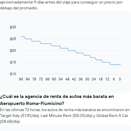
aproximadamente 9 días antes del viaje para conseguir un precio por
debajo del promedio.
$30
Line
Chart
graphic.
chart
with
$25
91
data
$20
points.
El
$15
siguiente
gráfico
$10
muestra
90
84
78
72
66
60
54
48
42
36
30
24
18
12
6
0
End
of
cómo
interactive
varía
chart
el
¿Cuál es la agencia de renta de autos más barata en
precio
Aeropuerto Roma-Fiumicino?
de
En las últimas 72 horas, los autos de renta más baratos se encontraron en
un
Target Italy ($7,81/día), Last Minute Rent ($8,05/día) y Global Rent A Car
auto
($8,68/día).
de
renta