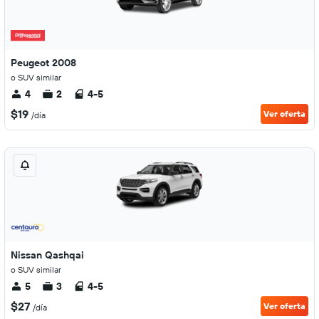
Peugeot 2008
o SUV similar
4
2
4-5
$19
Ver oferta
/día
Nissan Qashqai
o SUV similar
5
3
4-5
$27
Ver oferta
/día