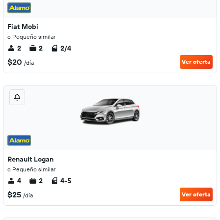
Fiat Mobi
o Pequeño similar
2
2
2/4
$20
Ver oferta
/día
Renault Logan
o Pequeño similar
4
2
4-5
$25
Ver oferta
/día