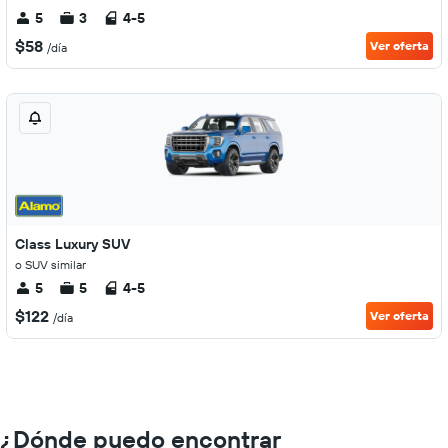
5
3
4-5
$58
Ver oferta
/día
Class Luxury SUV
o SUV similar
5
5
4-5
$122
Ver oferta
/día
¿Dónde puedo encontrar