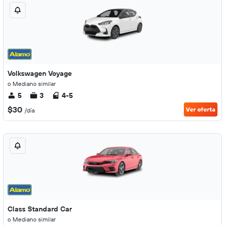
Volkswagen Voyage
o Mediano similar
5
3
4-5
$30
Ver oferta
/día
Class Standard Car
o Mediano similar