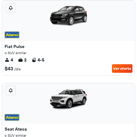
Fiat Pulse
o SUV similar
4
2
4-5
$43
Ver oferta
/día
Seat Ateca
o SUV similar