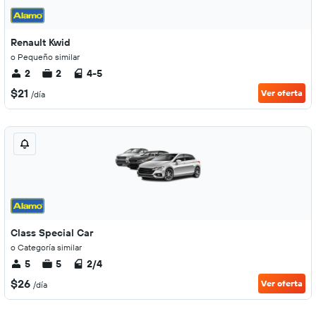
Renault Kwid
o Pequeño similar
2
2
4-5
$21
Ver oferta
/día
Class Special Car
o Categoría similar
5
5
2/4
$26
Ver oferta
/día