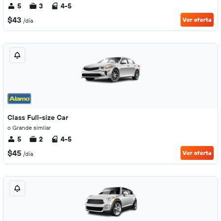
5
3
4-5
$43
Ver oferta
/día
Class Full-size Car
o Grande similar
5
2
4-5
$45
Ver oferta
/día