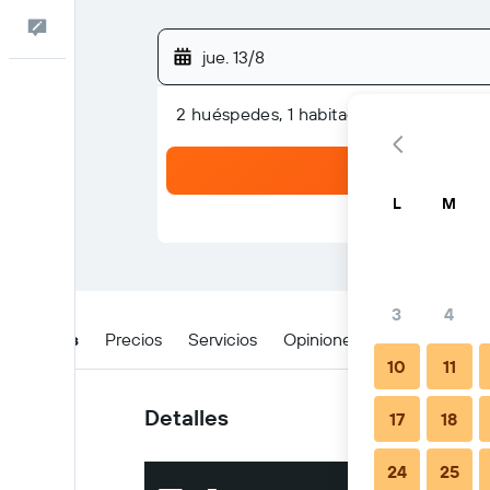
Comentarios
jue. 13/8
2 huéspedes, 1 habitación
L
M
3
4
Detalles
Precios
Servicios
Opiniones
Ubicación
10
11
Detalles
17
18
24
25