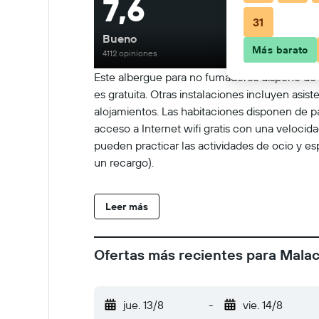
7,6
31
Bueno
Más barato
4112 opiniones
Este albergue para no fumadores dispone de u
es gratuita. Otras instalaciones incluyen asi
alojamientos. Las habitaciones disponen de p
acceso a Internet wifi gratis con una veloci
pueden practicar las actividades de ocio y es
un recargo).
Leer más
Ofertas más recientes para Mala
jue. 13/8
-
vie. 14/8