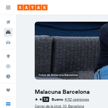
Vuelos
Hoteles
Autos
Explore
Rastreador
Fotos de Malacuna Barcelona
Cuándo ir
Trips
Malacuna Barcelona
Bueno
4.112 opiniones
7,6
2 estrellas
Español
Carrer de la Unió, 10, Barcelona