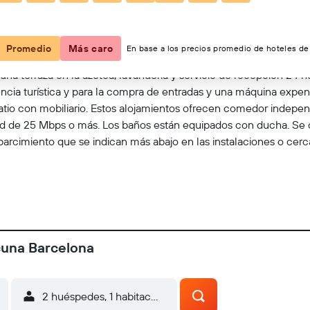
Ver en el mapa
Promedio
Más caro
En base a los precios promedio de hoteles de 
na terraza en la azotea, lavandería y servicio de recepción 24 h
stencia turística y para la compra de entradas y una máquina ex
atio con mobiliario. Estos alojamientos ofrecen comedor indepe
dad de 25 Mbps o más. Los baños están equipados con ducha. Se of
parcimiento que se indican más abajo en las instalaciones o cerc
cuna Barcelona
2 huéspedes, 1 habitación