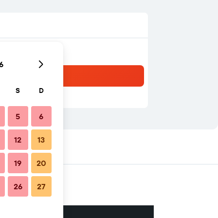
6
S
D
5
6
12
13
entos cercanos
19
20
26
27