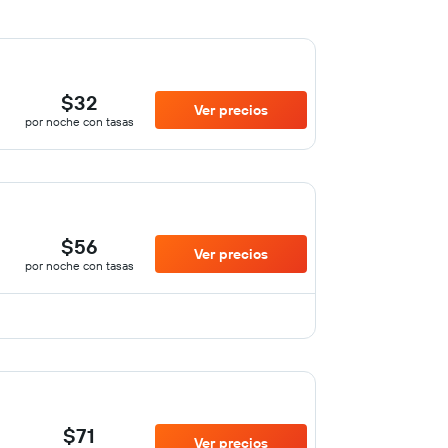
$32
Ver precios
por noche con tasas
$56
Ver precios
por noche con tasas
$71
Ver precios