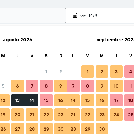
-
vie. 14/8
agosto 2026
septiembre 202
Buscar
M
J
V
S
D
L
M
M
J
V
1
2
1
2
3
4
5
6
7
8
9
7
8
9
10
11
Cuándo reservar
Consejos y preguntas frecuentes
Alojami
12
13
14
15
16
14
15
16
17
18
19
20
21
22
23
21
22
23
24
25
26
27
28
29
30
28
29
30