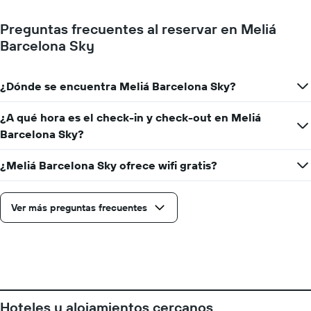
promedio
El
de
gráfico
Preguntas frecuentes al reservar en Meliá
una
muestra
Barcelona Sky
habitación
1
eje
X
¿Dónde se encuentra Meliá Barcelona Sky?
que
indica
la
¿A qué hora es el check-in y check-out en Meliá
cantidad
Barcelona Sky?
de
días
¿Meliá Barcelona Sky ofrece wifi gratis?
que
faltan
para
la
Ver más preguntas frecuentes
estadía
El
gráfico
muestra
1
eje
Y
Hoteles y alojamientos cercanos