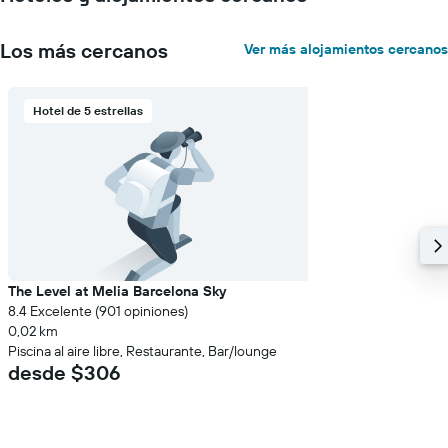
que
indica
el
Los más cercanos
Ver más alojamientos cercanos
precio
promedio
de
Hotel de 5 estrellas
una
habitación
The Level at Melia Barcelona Sky
8.4 Excelente (901 opiniones)
0,02 km
Piscina al aire libre, Restaurante, Bar/lounge
desde $306