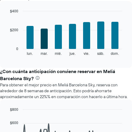
por
mes
$400
El
Bar
Chart
gráfico
graphic.
chart
with
muestra
$200
7
1
bars.
eje
X
El
0
que
siguiente
lun.
mar.
mié.
jue.
vie.
sáb.
dom.
End
indica
of
gráfico
los
interactive
muestra
chart
meses.
el
¿Con cuánta anticipación conviene reservar en Meliá
El
precio
gráfico
Barcelona Sky?
promedio
muestra
Para obtener el mejor precio en Meliá Barcelona Sky, reserva con
de
1
alrededor de 8 semanas de anticipación. Esto podría ahorrarte
una
eje
aproximadamente un 22%% en comparación con hacerlo a última hora.
habitación
Y
por
que
cada
$800
indica
día
Line
Chart
el
de
graphic.
chart
precio
$600
with
la
promedio
90
semana