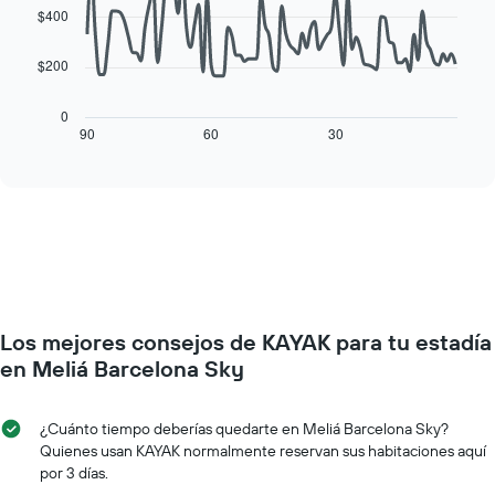
de
data
$400
El
una
points.
gráfico
habitación
muestra
$200
El
1
siguiente
eje
cuadro
0
X
muestra
90
60
30
End
que
of
cómo
interactive
indica
varía
chart
los
el
días
precio
de
de
la
una
semana.
habitación
El
a
gráfico
medida
muestra
Los mejores consejos de KAYAK para tu estadía
que
1
se
en Meliá Barcelona Sky
eje
acerca
Y
la
que
fecha
¿Cuánto tiempo deberías quedarte en Meliá Barcelona Sky?
indica
de
Quienes usan KAYAK normalmente reservan sus habitaciones aquí
el
la
por 3 días.
precio
estadía