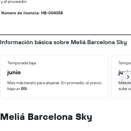
y el proveedor.
Número de licencia: HB-004358
Información básica sobre Meliá Barcelona Sky
Temporada baja
Tempor
junio
juni
Mes más barato para alojarse. En promedio, el precio
Mes má
baja un
0%
.
sube 
Meliá Barcelona Sky