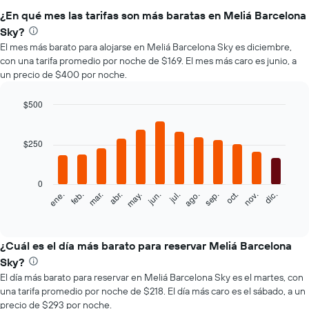
¿En qué mes las tarifas son más baratas en Meliá Barcelona
Sky?
El mes más barato para alojarse en Meliá Barcelona Sky es diciembre,
con una tarifa promedio por noche de $169. El mes más caro es junio, a
un precio de $400 por noche.
$500
Bar
Chart
graphic.
chart
with
$250
12
bars.
0
El
feb.
may.
ago.
nov.
mar.
jun.
sep.
dic.
ene.
abr.
jul.
oct.
siguiente
End
of
gráfico
interactive
muestra
chart
el
¿Cuál es el día más barato para reservar Meliá Barcelona
precio
Sky?
promedio
El día más barato para reservar en Meliá Barcelona Sky es el martes, con
de
una tarifa promedio por noche de $218. El día más caro es el sábado, a un
una
precio de $293 por noche.
habitación