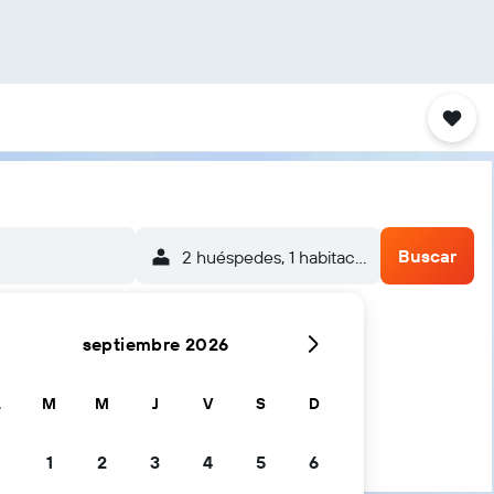
Buscar
2 huéspedes, 1 habitación
septiembre 2026
L
M
M
J
V
S
D
1
2
3
4
5
6