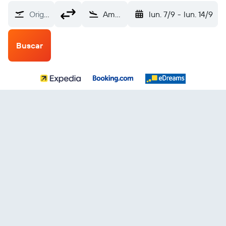
Origen
Ammán Queen Alia (AMM)
lun. 7/9
-
lun. 14/9
Buscar