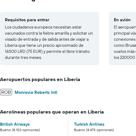
Requisitos para entrar
En avión
Los ciudadanos europeos necesitan estar
El aeropuer
vacunados contra la fiebre amarilla y solicitar un
principal ví
visado de entrada y de salida antes de viajar a
conexiones 
Liberia que tiene un precio aproximado de
como Bruse
16500 LRD (75 EUR) y permite el libre tránsito
vuelos más
durante tres meses.
los 220000
Aeropuertos populares en Liberia
ROB
Monrovia Roberts Intl
Aerolíneas populares que operan en Liberia
British Airways
Turkish Airlines
Bueno (8.153 opiniones)
Bueno (4.475 opiniones)