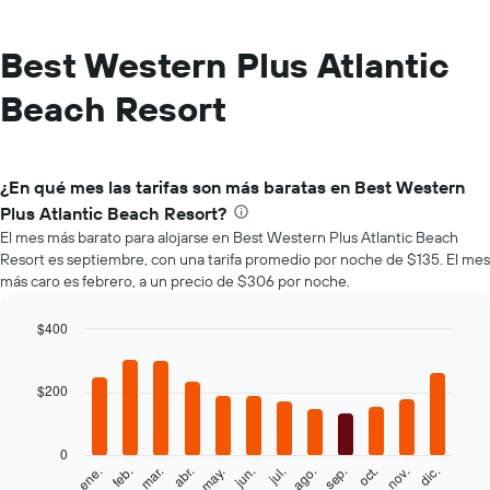
Best Western Plus Atlantic
Beach Resort
¿En qué mes las tarifas son más baratas en Best Western
Plus Atlantic Beach Resort?
El mes más barato para alojarse en Best Western Plus Atlantic Beach
Resort es septiembre, con una tarifa promedio por noche de $135. El mes
más caro es febrero, a un precio de $306 por noche.
$400
Bar
Chart
graphic.
chart
with
$200
12
bars.
0
El
feb.
may.
ago.
nov.
mar.
jun.
sep.
dic.
ene.
abr.
jul.
oct.
siguiente
End