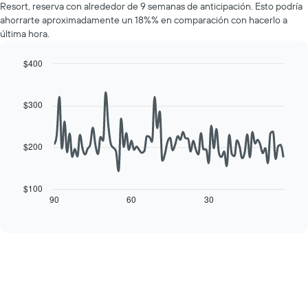
1
Resort, reserva con alrededor de 9 semanas de anticipación. Esto podría
una
eje
ahorrarte aproximadamente un 18%% en comparación con hacerlo a
habitación
Y
última hora.
por
que
cada
indica
día
$400
el
de
Line
Chart
precio
la
graphic.
chart
promedio
with
semana
$300
de
90
El
una
data
gráfico
habitación
points.
muestra
$200
1
El
eje
siguiente
X
cuadro
$100
que
muestra
90
60
30
End
indica
of
cómo
los
interactive
varía
chart
días
el
de
precio
la
de
semana.
una
El
habitación
gráfico
a