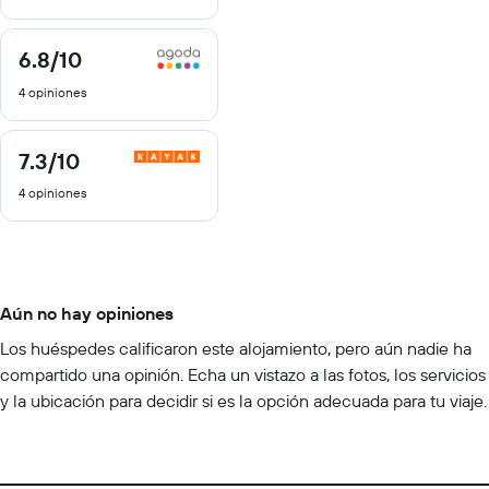
6.8
/10
6.8
de
4 opiniones
10
7.3
/10
7.3
de
4 opiniones
10
Aún no hay opiniones
Los huéspedes calificaron este alojamiento, pero aún nadie ha
compartido una opinión. Echa un vistazo a las fotos, los servicios
y la ubicación para decidir si es la opción adecuada para tu viaje.