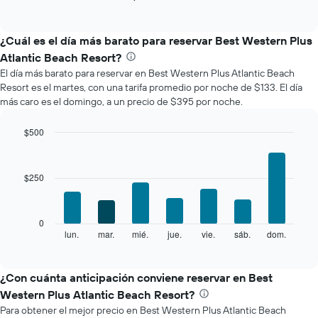
of
gráfico
interactive
muestra
chart
el
¿Cuál es el día más barato para reservar Best Western Plus
precio
Atlantic Beach Resort?
promedio
El día más barato para reservar en Best Western Plus Atlantic Beach
de
Resort es el martes, con una tarifa promedio por noche de $133. El día
una
más caro es el domingo, a un precio de $395 por noche.
habitación
por
mes
$500
El
Bar
Chart
gráfico
graphic.
chart
with
muestra
$250
7
1
bars.
eje
X
El
0
que
siguiente
lun.
mar.
mié.
jue.
vie.
sáb.
dom.
End
indica
of
gráfico
los
interactive
muestra
chart
meses.
el
¿Con cuánta anticipación conviene reservar en Best
El
precio
gráfico
Western Plus Atlantic Beach Resort?
promedio
muestra
Para obtener el mejor precio en Best Western Plus Atlantic Beach
de