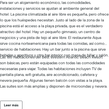
Para ser un alojamiento económico, las comodidades,
instalaciones y servicios se ajustan al ambiente general del
hotel. La piscina climatizada al aire libre es pequeña, pero ofrece
lo que los huéspedes necesitan. Justo al lado de la zona de la
piscina está el acceso a la playa privada, que es el verdadero
atractivo del hotel. Hay un pequeño gimnasio, un centro de
negocios y una pista de tejo al aire libre. El restaurante Aqua
sirve cocina norteamericana para todas las comidas, así como
servicio de habitaciones. Hay un bar junto a la piscina que sirve
bebidas y aperitivos y otro bar interior con mesa de billar y salón.
Las 186 habitaciones del Best Western Atlantic Beach Resort
son básicas, pero están equipadas con todas las comodidades
necesarias para viajar. Todas las habitaciones incluyen TV de
pantalla plana, wifi gratuita, aire acondicionado, cafetera y
nevera pequeña. Algunas tienen balcón con vistas a la playa.
Las suites son más amplias y disponen de microondas y nevera.
Leer más