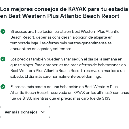
muestra
medida
1
Los mejores consejos de KAYAK para tu estadía
que
eje
se
en Best Western Plus Atlantic Beach Resort
Y
acerca
que
la
indica
fecha
Si buscas una habitación barata en Best Western Plus Atlantic
el
de
Beach Resort, deberías considerar la opción de alojarte en
precio
la
temporada baja. Las ofertas más baratas generalmente se
promedio
estadía
encuentran en agosto y setiembre.
de
El
una
gráfico
Los precios también pueden variar según el día de la semana en
habitación
muestra
que te alojes. Para obtener las mejores ofertas de habitaciones en
1
Best Western Plus Atlantic Beach Resort, reserva un martes o un
eje
sábado. El día más caro normalmente es el domingo.
X
que
El precio más barato de una habitación en Best Western Plus
indica
Atlantic Beach Resort reservada en KAYAK en las últimas 2 semanas
la
fue de $133, mientras que el precio más caro fue de $133.
cantidad
de
Ver más consejos
días
que
faltan