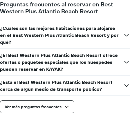
para
Preguntas frecuentes al reservar en Best
la
Western Plus Atlantic Beach Resort
estadía
El
gráfico
muestra
¿Cuáles son las mejores habitaciones para alojarse
1
en el Best Western Plus Atlantic Beach Resort y por
eje
qué?
Y
que
¿El Best Western Plus Atlantic Beach Resort ofrece
indica
el
ofertas o paquetes especiales que los huéspedes
precio
pueden reservar en KAYAK?
promedio
de
¿Está el Best Western Plus Atlantic Beach Resort
una
habitación
cerca de algún medio de transporte público?
Ver más preguntas frecuentes