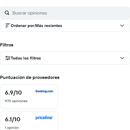
Ordenar por
:
Más recientes
Filtros
Todos los filtros
Puntuación de proveedores
6.9
/10
6.9
de
970 opiniones
10
6.1
/10
6.1
de
1 opinión
10