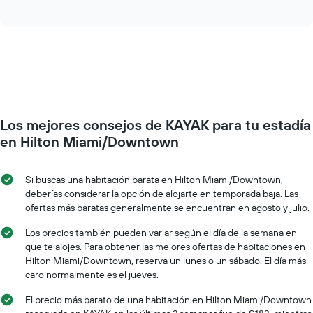
of
gráfico
los
interactive
muestra
chart
meses.
el
El
precio
gráfico
promedio
muestra
de
1
una
eje
habitación
Y
por
que
Los mejores consejos de KAYAK para tu estadía
cada
indica
día
en Hilton Miami/Downtown
el
de
precio
la
promedio
semana
Si buscas una habitación barata en Hilton Miami/Downtown,
de
El
deberías considerar la opción de alojarte en temporada baja. Las
una
gráfico
ofertas más baratas generalmente se encuentran en agosto y julio.
habitación
muestra
1
Los precios también pueden variar según el día de la semana en
eje
que te alojes. Para obtener las mejores ofertas de habitaciones en
X
Hilton Miami/Downtown, reserva un lunes o un sábado. El día más
que
caro normalmente es el jueves.
indica
los
El precio más barato de una habitación en Hilton Miami/Downtown
días