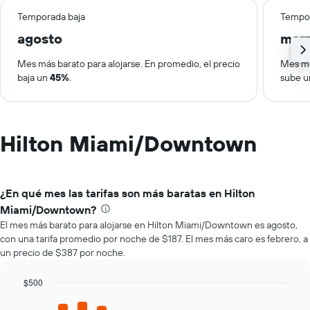
Temporada baja
Tempor
agosto
mar
Mes más barato para alojarse. En promedio, el precio
Mes má
baja un
45%
.
sube 
Hilton Miami/Downtown
¿En qué mes las tarifas son más baratas en Hilton
Miami/Downtown?
El mes más barato para alojarse en Hilton Miami/Downtown es agosto,
con una tarifa promedio por noche de $187. El mes más caro es febrero, a
un precio de $387 por noche.
$500
Bar
Chart
graphic.
chart