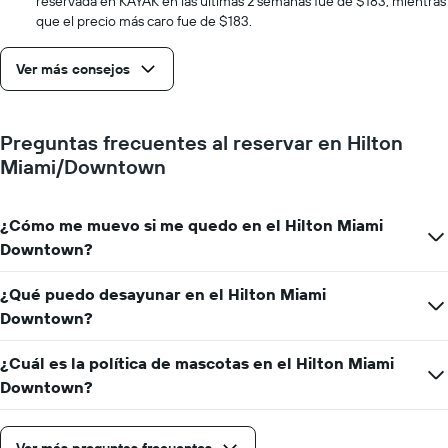
reservada en KAYAK en las últimas 2 semanas fue de $183, mientras
de
que el precio más caro fue de $183.
la
semana.
Ver más consejos
El
gráfico
muestra
1
Preguntas frecuentes al reservar en Hilton
eje
Miami/Downtown
Y
que
indica
¿Cómo me muevo si me quedo en el Hilton Miami
el
precio
Downtown?
promedio
de
¿Qué puedo desayunar en el Hilton Miami
una
Downtown?
habitación
¿Cuál es la política de mascotas en el Hilton Miami
Downtown?