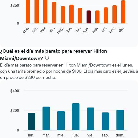
with
$250
12
bars.
0
El
feb.
may.
ago.
nov.
mar.
jun.
sep.
dic.
ene.
abr.
jul.
oct.
siguiente
End
of
gráfico
interactive
muestra
chart
el
¿Cuál es el día más barato para reservar Hilton
precio
Miami/Downtown?
promedio
El día más barato para reservar en Hilton Miami/Downtown es el lunes,
de
con una tarifa promedio por noche de $180. El día más caro es el jueves, a
una
un precio de $280 por noche.
habitación
por
mes
$400
El
Bar
Chart
gráfico
graphic.
chart
with
muestra
$200
7
1
bars.
eje
X
El
0
que
siguiente
lun.
mar.
mié.
jue.
vie.
sáb.
dom.
End
indica