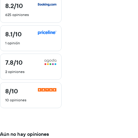
8.2
/10
8.2
de
625 opiniones
10
8.1
/10
8.1
de
1 opinión
10
7.8
/10
7.8
de
2 opiniones
10
8
/10
8
de
10 opiniones
10
Aún no hay opiniones