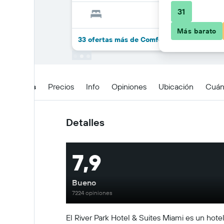
31
Más barato
33 ofertas más de Comfort Inn & Suites Do
Detalles
Precios
Info
Opiniones
Ubicación
Cuán
Detalles
7,9
Bueno
7224 opiniones
El River Park Hotel & Suites Miami es un hotel