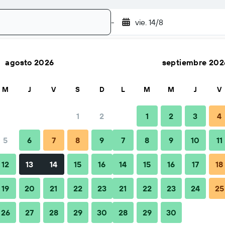
-
vie. 14/8
agosto 2026
septiembre 202
Buscar
M
J
V
S
D
L
M
M
J
V
1
2
1
2
3
4
io por noche
5
6
7
8
9
7
8
9
10
11
Total noche
12
13
14
15
16
14
15
16
17
18
$82
19
20
21
22
23
21
22
23
24
25
26
27
28
29
30
28
29
30
$97