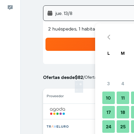
Comentarios
jue. 13/8
2 huéspedes, 1 habitación
L
M
Ofertas desde
$82
/
Oferta más barata de prec
3
4
Proveedor
10
11
17
18
24
25