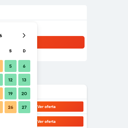
6
S
D
5
6
12
13
19
20
Ver oferta
26
27
Ver oferta