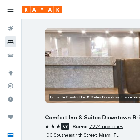
Vuelos
Hoteles
Autos
Explore
Rastreador
Fotos de Comfort Inn & Suites Downtown Brickell-Po
Cuándo ir
Comfort Inn & Suites Downtown Bri
Trips
Bueno
7.224 opiniones
7,9
3 estrellas
Español
100 Southeast 4th Street, Miami, FL