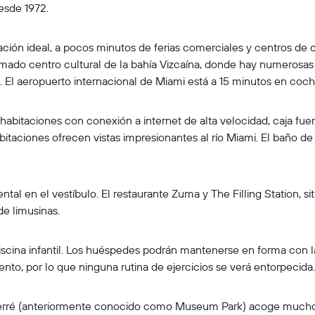
esde 1972.
cación ideal, a pocos minutos de ferias comerciales y centros d
mado centro cultural de la bahía Vizcaína, donde hay numerosas c
s. El aeropuerto internacional de Miami está a 15 minutos en coch
habitaciones con conexión a internet de alta velocidad, caja fuert
bitaciones ofrecen vistas impresionantes al río Miami. El baño d
tal en el vestíbulo. El restaurante Zuma y The Filling Station, s
de limusinas.
cina infantil. Los huéspedes podrán mantenerse en forma con las 
ento, por lo que ninguna rutina de ejercicios se verá entorpecida.
 Ferré (anteriormente conocido como Museum Park) acoge muchos