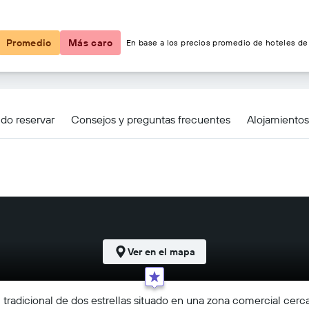
$97
Promedio
Más caro
En base a los precios promedio de hoteles de 
wntown Brickell-Port of Miami
do reservar
Consejos y preguntas frecuentes
Alojamiento
Ver en el mapa
 tradicional de dos estrellas situado en una zona comercial cerca