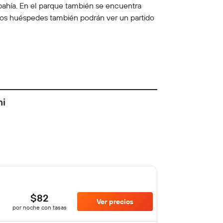
bahía. En el parque también se encuentra
Los huéspedes también podrán ver un partido
mi
$82
Ver precios
por noche con tasas