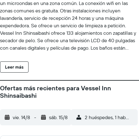
un microondas en una zona común. La conexión wifi en las
zonas comunes es gratuita. Otras instalaciones incluyen
lavandería, servicio de recepción 24 horas y una máquina
expendedora. Se ofrece un servicio de limpieza a petición.
Vessel Inn Shinsaibashi ofrece 133 alojamientos con zapatillas y
secador de pelo. Se ofrece una televisión LCD de 40 pulgadas
con canales digitales y películas de pago. Los baños están
equipados con ducha y bañera combinadas y bidé. Los
huéspedes pueden navegar por la web gracias a nuestro
Leer más
acceso a Internet gratis por cable y wifi (velocidad: 100 Mbps o
más (para 1 o 2 personas, o hasta 6 dispositivos)). Se ofrece
servicio de limpieza a petición.
Ofertas más recientes para Vessel Inn
Shinsaibashi
vie. 14/8
-
sáb. 15/8
2 huéspedes, 1 habitació