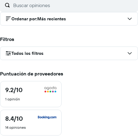
Ordenar por
:
Más recientes
Filtros
Todos los filtros
Puntuación de proveedores
9.2
/10
9.2
de
1 opinión
10
8.4
/10
8.4
de
14 opiniones
10