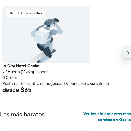
promedio
de
Hotel de 3 estrellas
una
habitación
Ip City Hotel Osaka
7.7 Bueno (1.123 opiniones)
0,05 km
Restaurante, Centro de negocios, TV por cable o vía satélite
desde $65
Los más baratos
Ver los alojamientos más
baratos en Osaka