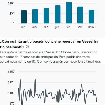
gráfico
graphic.
chart
$100
with
muestra
7
1
$50
bars.
eje
X
El
0
que
siguiente
lun.
mar.
mié.
jue.
vie.
sáb.
dom.
End
indica
of
gráfico
los
interactive
muestra
chart
meses.
el
¿Con cuánta anticipación conviene reservar en Vessel Inn
El
precio
gráfico
Shinsaibashi?
promedio
muestra
Para obtener el mejor precio en Vessel Inn Shinsaibashi, reserva con
de
1
alrededor de 12 semanas de anticipación. Esto podría ahorrarte
una
eje
aproximadamente un 11%% en comparación con hacerlo a última hora.
habitación
Y
por
que
cada
$150
indica
día
Line
Chart
el
de
graphic.
chart
precio
$125
with
la
promedio
90
semana
de
data
$100
El
una
points.
gráfico
habitación
muestra
$75
El