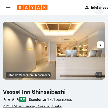
Iniciar se
Fotos de Vessel Inn Shinsaibashi
1/12
Vessel Inn Shinsaibashi
Excelente
1.751 opiniones
9,0
4 estrellas
2-12-11 Minamisenba, Chuo-ku, Osaka