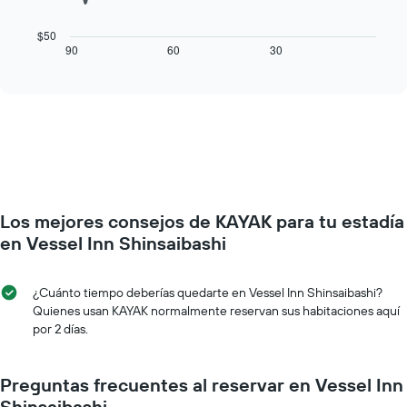
1
siguiente
eje
cuadro
$50
X
muestra
90
60
30
End
que
of
cómo
interactive
indica
varía
chart
los
el
días
precio
de
de
la
una
semana.
habitación
El
a
gráfico
medida
muestra
Los mejores consejos de KAYAK para tu estadía
que
1
se
en Vessel Inn Shinsaibashi
eje
acerca
Y
la
que
fecha
¿Cuánto tiempo deberías quedarte en Vessel Inn Shinsaibashi?
indica
de
Quienes usan KAYAK normalmente reservan sus habitaciones aquí
el
la
por 2 días.
precio
estadía
promedio
El
de
gráfico
Preguntas frecuentes al reservar en Vessel Inn
una
muestra
Shinsaibashi
habitación