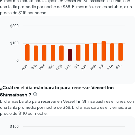
El mes más barato para alojarse en Vessel Inn Shinsaibashi es junio, con
una tarifa promedio por noche de $68. El mes más caro es octubre, a un
precio de $115 por noche.
$200
Bar
Chart
graphic.
chart
with
$100
12
bars.
0
El
feb.
may.
ago.
nov.
mar.
jun.
sep.
dic.
ene.
abr.
jul.
oct.
siguiente
End
of
gráfico
interactive
muestra
chart
el
¿Cuál es el día más barato para reservar Vessel Inn
precio
Shinsaibashi?
promedio
El día más barato para reservar en Vessel Inn Shinsaibashi es el lunes, con
de
una tarifa promedio por noche de $68. El día más caro es el viernes, a un
una
precio de $110 por noche.
habitación
por
mes
$150
El
Bar
Chart