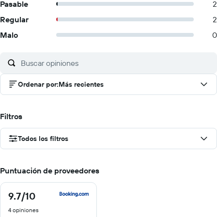
Pasable
2
Regular
2
Malo
0
Ordenar por
:
Más recientes
Filtros
Todos los filtros
Puntuación de proveedores
9.7
/10
9.7
de
4 opiniones
10