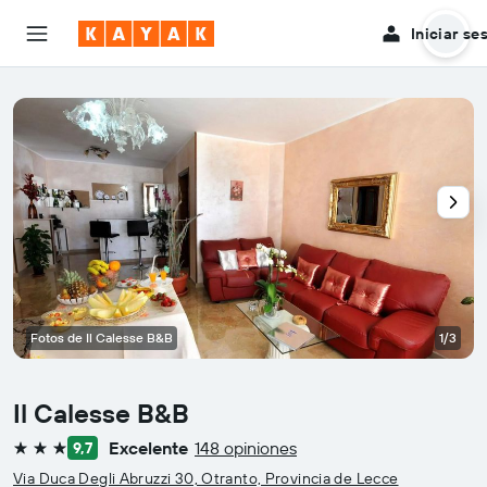
Iniciar se
Fotos de Il Calesse B&B
1/3
Il Calesse B&B
Excelente
148 opiniones
9,7
3 estrellas
Via Duca Degli Abruzzi 30, Otranto, Provincia de Lecce