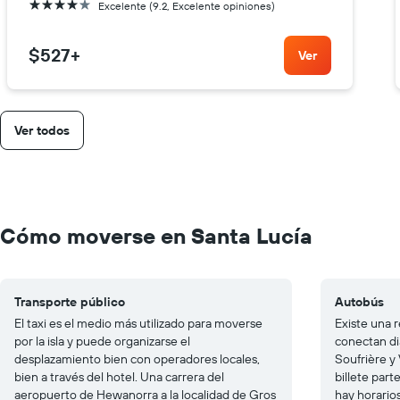
4 estrellas
Excelente (9.2, Excelente opiniones)
$527
+
Ver
Ver todos
Cómo moverse en Santa Lucía
Transporte público
Autobús
El taxi es el medio más utilizado para moverse
Existe una 
por la isla y puede organizarse el
conectan di
desplazamiento bien con operadores locales,
Soufrière y
bien a través del hotel. Una carrera del
billete par
aeropuerto de Hewanorra a la localidad de Gros
hay horarios 