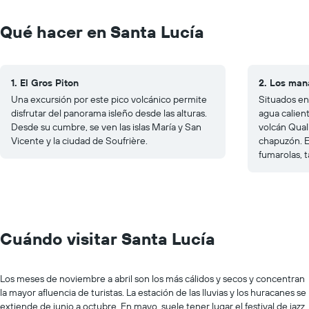
Qué hacer en Santa Lucía
1. El Gros Piton
2. Los man
Una excursión por este pico volcánico permite
Situados en
disfrutar del panorama isleño desde las alturas.
agua calient
Desde su cumbre, se ven las islas María y San
volcán Qual
Vicente y la ciudad de Soufrière.
chapuzón. E
fumarolas, 
Cuándo visitar Santa Lucía
Los meses de noviembre a abril son los más cálidos y secos y concentran
la mayor afluencia de turistas. La estación de las lluvias y los huracanes se
extiende de junio a octubre. En mayo, suele tener lugar el festival de jazz,