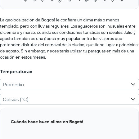
Y
End
of
axis
interactive
displaying
chart
values.
La geolocalización de Bogotá le confiere un clima más o menos
Range:
templado, pero con lluvias regulares. Los aguaceros son inusuales entre
0
diciembre y marzo, cuando sus condiciones turísticas son ideales. Julio y
to
agosto también es una época muy popular entre los viajeros que
200.
pretenden disfrutar del carnaval de la ciudad, que tiene lugar a principios
de agosto. Sin embargo, necesitarás utilizar tu paraguas en más de una
ocasión en estos meses.
Temperaturas
Promedio
Celsius (°C)
Bar
Chart
Cuándo hace buen clima en Bogotá
graphic.
chart
with
12
bars.