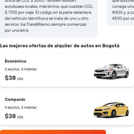
única de COL $ 2000. También existen
que solicite
autobuses locales, más lentos, que cuestan COL
consiga uno
$ 1700 por viaje. El código en la parte delantera
4000 y, a c
del vehículo identifica si se trata de uno u otro
4500 por ca
servicio: los TransMilenio siempre comienzan
por una letra.
Las mejores ofertas de alquiler de autos en Bogotá
Económico
2 adultos, 2 maletas
$38
/día
Compacto
4 adultos, 2 maletas
$38
/día