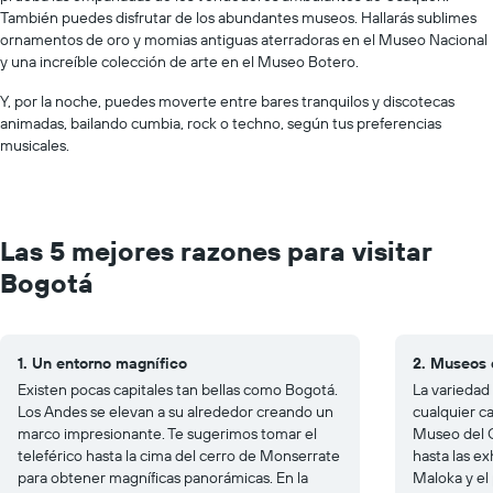
También puedes disfrutar de los abundantes museos. Hallarás sublimes
ornamentos de oro y momias antiguas aterradoras en el Museo Nacional
y una increíble colección de arte en el Museo Botero.
Y, por la noche, puedes moverte entre bares tranquilos y discotecas
animadas, bailando cumbia, rock o techno, según tus preferencias
musicales.
Las 5 mejores razones para visitar
Bogotá
1. Un entorno magnífico
2. Museos 
Existen pocas capitales tan bellas como Bogotá.
La variedad
Los Andes se elevan a su alrededor creando un
cualquier c
marco impresionante. Te sugerimos tomar el
Museo del O
teleférico hasta la cima del cerro de Monserrate
hasta las ex
para obtener magníficas panorámicas. En la
Maloka y el