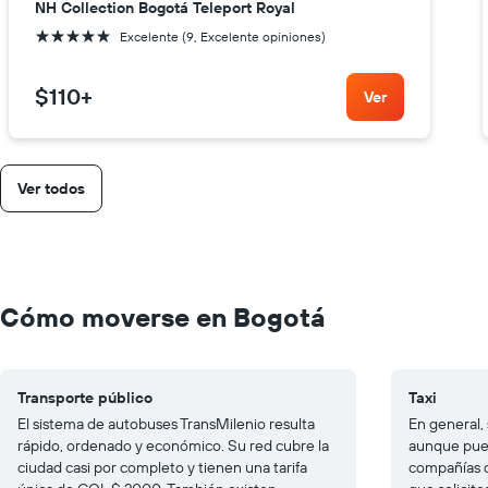
NH Collection Bogotá Teleport Royal
5 estrellas
Excelente (9, Excelente opiniones)
$110
+
Ver
Ver todos
Cómo moverse en Bogotá
Transporte público
Taxi
El sistema de autobuses TransMilenio resulta
En general, 
rápido, ordenado y económico. Su red cubre la
aunque pued
ciudad casi por completo y tienen una tarifa
compañías c