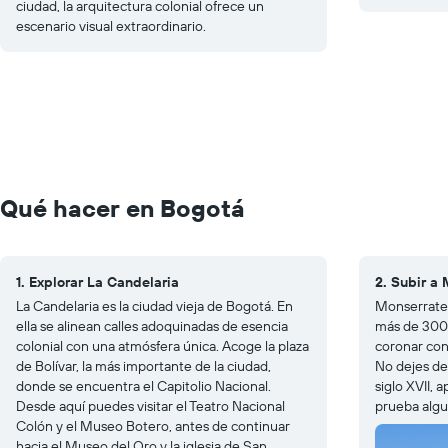
ciudad, la arquitectura colonial ofrece un
escenario visual extraordinario.
Qué hacer en Bogotá
1. Explorar La Candelaria
2. Subir a
La Candelaria es la ciudad vieja de Bogotá. En
Monserrate 
ella se alinean calles adoquinadas de esencia
más de 3000
colonial con una atmósfera única. Acoge la plaza
coronar con
de Bolívar, la más importante de la ciudad,
No dejes de 
donde se encuentra el Capitolio Nacional.
siglo XVII, 
Desde aquí puedes visitar el Teatro Nacional
prueba algu
Colón y el Museo Botero, antes de continuar
hacia el Museo del Oro y la iglesia de San