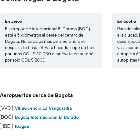
15.
En avión
En coche
El aeropuerto internacional El Dorado (BOG)
Para despla
está a 5 kilómetros al oeste del centro de
a la ciudad,
Bogotá. No tardarás más de media hora en
desemboca d
desplazarte hasta él. Para hacerlo, coge un taxi
vas a condu
por unos COL $ 30 000 o muévete en autobús
autopista 60
por solo COL $ 2000.
autopistas r
Aeropuertos cerca de Bogotá
VVC
Villavicencio La Vanguardia
BOG
Bogotá Internacional El Dorado
IBE
Ibague