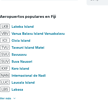
Aeropuertos populares en Fiji
LKB
Lakeba Island
VBV
Vanua Balavu Island Vanuabalavu
ICI
Cicia Island
TVU
Taveuni Island Matei
SVU
Savusavu
SUV
Suva Nausori
KXF
Koro Island
NAN
Internacional de Nadi
LUC
Laucala Island
LBS
Labasa
Ver más