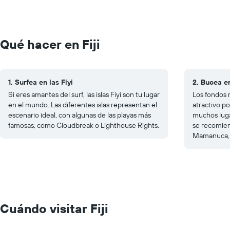
Qué hacer en Fiji
1. Surfea en las Fiyi
2. Bucea e
Si eres amantes del surf, las islas Fiyi son tu lugar
Los fondos 
en el mundo. Las diferentes islas representan el
atractivo po
escenario ideal, con algunas de las playas más
muchos luga
famosas, como Cloudbreak o Lighthouse Rights.
se recomiend
Mamanuca, p
Cuándo visitar Fiji