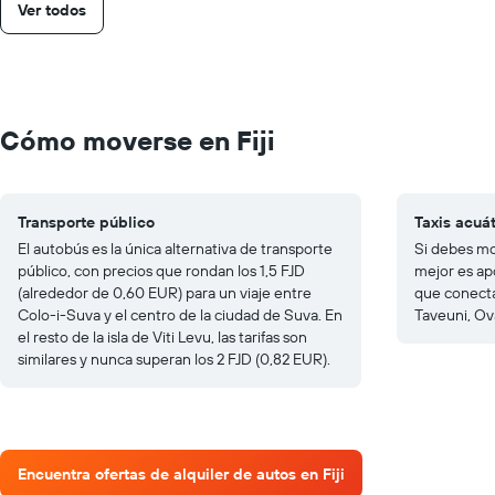
Ver todos
Cómo moverse en Fiji
Transporte público
Taxis acuá
El autobús es la única alternativa de transporte
Si debes mov
público, con precios que rondan los 1,5 FJD
mejor es apo
(alrededor de 0,60 EUR) para un viaje entre
que conecta
Colo-i-Suva y el centro de la ciudad de Suva. En
Taveuni, Ov
el resto de la isla de Viti Levu, las tarifas son
similares y nunca superan los 2 FJD (0,82 EUR).
Encuentra ofertas de alquiler de autos en Fiji