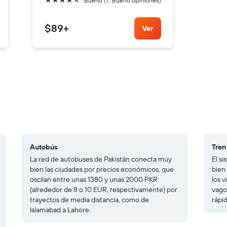
Bueno (7, Bueno opiniones)
$89
+
Ver
Autobús
Tren
La red de autobuses de Pakistán conecta muy
El s
bien las ciudades por precios económicos, que
bien
oscilan entre unas 1380 y unas 2000 PKR
los v
(alrededor de 8 o 10 EUR, respectivamente) por
vago
trayectos de media distancia, como de
rápi
Islamabad a Lahore.