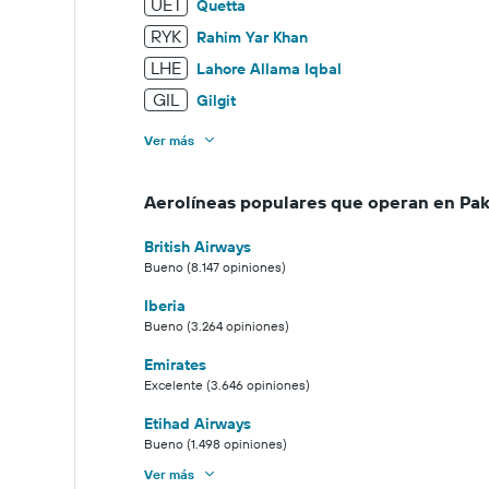
UET
Quetta
RYK
Rahim Yar Khan
LHE
Lahore Allama Iqbal
GIL
Gilgit
Ver más
Aerolíneas populares que operan en Pak
British Airways
Bueno (8.147 opiniones)
Iberia
Bueno (3.264 opiniones)
Emirates
Excelente (3.646 opiniones)
Etihad Airways
Bueno (1.498 opiniones)
Ver más