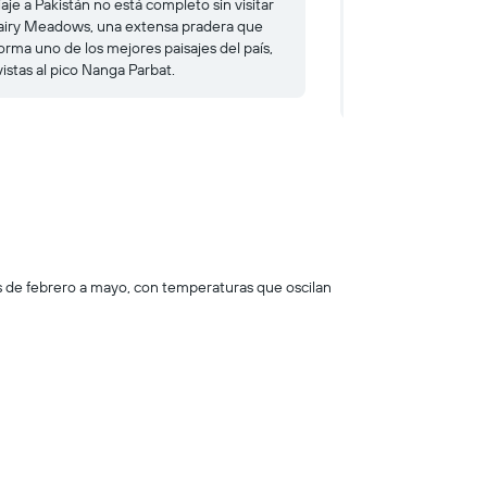
aje a Pakistán no está completo sin visitar
Karimabad es una p
Fairy Meadows, una extensa pradera que
norte de Pakistán y
orma uno de los mejores paisajes del país,
hermosas del país. D
istas al pico Nanga Parbat.
panorámicas a las m
declarado bien cult
es de febrero a mayo, con temperaturas que oscilan