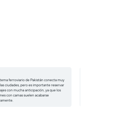
Coche
istema ferroviario de Pakistán conecta muy
Se aconseja alquil
 las ciudades, pero es importante reservar
dentro de las gran
iajes con mucha anticipación, ya que los
para hacerlo es de 
nes con camas suelen acabarse
de los vehículos r
damente.
EUR).