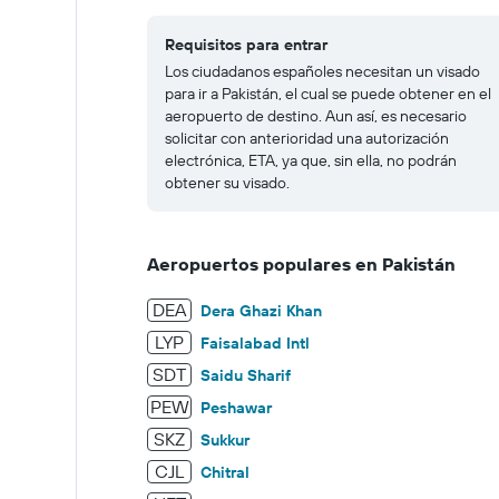
Requisitos para entrar
Los ciudadanos españoles necesitan un visado
para ir a Pakistán, el cual se puede obtener en el
aeropuerto de destino. Aun así, es necesario
solicitar con anterioridad una autorización
electrónica, ETA, ya que, sin ella, no podrán
obtener su visado.
Aeropuertos populares en Pakistán
DEA
Dera Ghazi Khan
LYP
Faisalabad Intl
SDT
Saidu Sharif
PEW
Peshawar
SKZ
Sukkur
CJL
Chitral