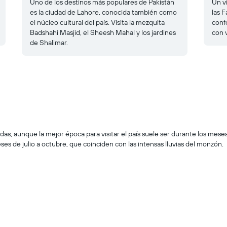
Uno de los destinos más populares de Pakistán
Un vi
es la ciudad de Lahore, conocida también como
las 
el núcleo cultural del país. Visita la mezquita
conf
Badshahi Masjid, el Sheesh Mahal y los jardines
con v
de Shalimar.
das, aunque la mejor época para visitar el país suele ser durante los mes
ses de julio a octubre, que coinciden con las intensas lluvias del monzón.