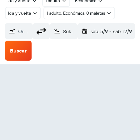
Ida y vuelta
1 adulto
Económica
Ida y vuelta
1 adulto, Económica, 0 maletas
Origen
Sukkur (SKZ)
sáb. 5/9
-
sáb. 12/9
Buscar