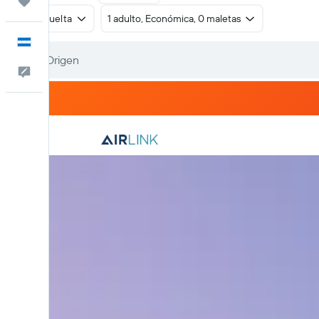
Trips
Ida y vuelta
1 adulto, Económica, 0 maletas
Español
Comentarios