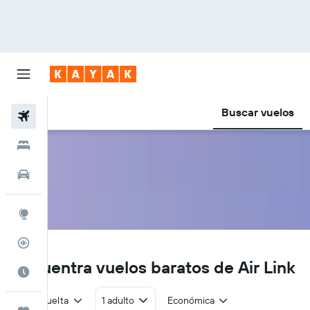
Buscar vuelos
Vuelos
Hoteles
Autos
Explore
Rastreador
LZ
Encuentra vuelos baratos de Air Link
Cuándo ir
Ida y vuelta
1 adulto
Económica