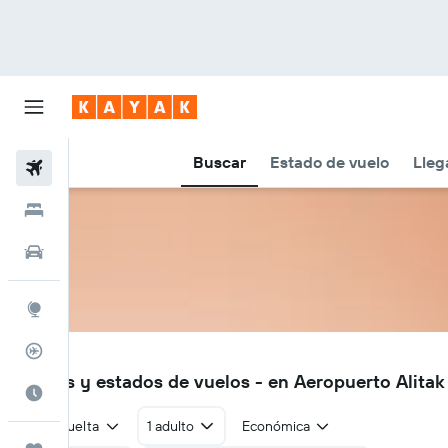
Buscar
Estado de vuelo
Lleg
Vuelos
Hoteles
Autos
Explore
Rastreador
ALZ
Vuelos y estados de vuelos - en Aeropuerto Alita
Cuándo ir
Ida y vuelta
1 adulto
Económica