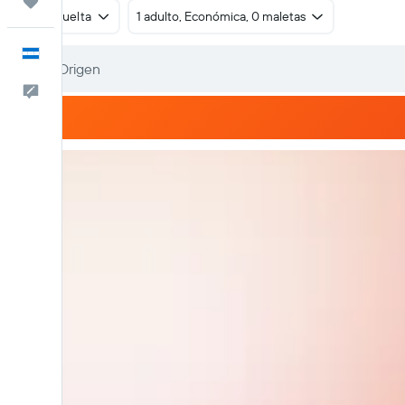
Trips
Ida y vuelta
1 adulto, Económica, 0 maletas
Español
Comentarios