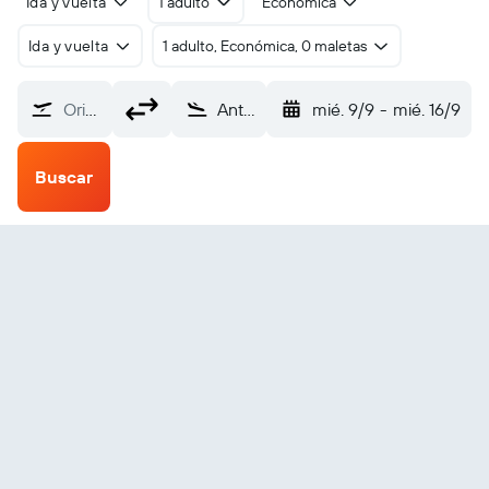
Ida y vuelta
1 adulto
Económica
Ida y vuelta
1 adulto, Económica, 0 maletas
Origen
Antioquía Hatay (HTY)
mié. 9/9
-
mié. 16/9
Buscar