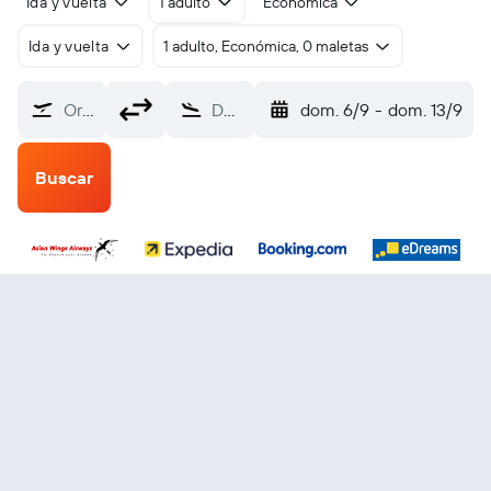
Ida y vuelta
1 adulto
Económica
Ida y vuelta
1 adulto, Económica, 0 maletas
Origen
Destino
dom. 6/9
-
dom. 13/9
Buscar