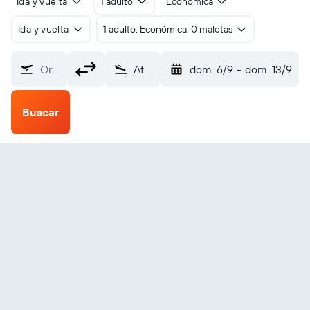
Ida y vuelta
1 adulto
Económica
Ida y vuelta
1 adulto, Económica, 0 maletas
Origen
Atambua Haliwen (ABU)
dom. 6/9
-
dom. 13/9
Buscar