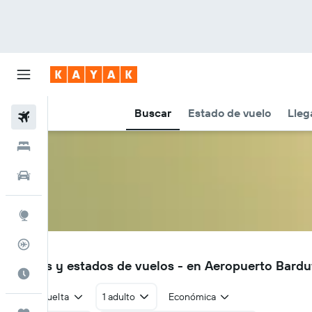
Buscar
Estado de vuelo
Lleg
Vuelos
Hoteles
Autos
Explore
Rastreador
BDU
Vuelos y estados de vuelos - en Aeropuerto Bard
Cuándo ir
Ida y vuelta
1 adulto
Económica