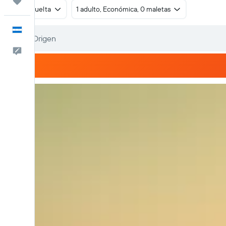
Trips
Ida y vuelta
1 adulto, Económica, 0 maletas
Español
Comentarios