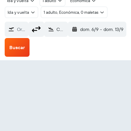
Ida y vuelta
1 adulto
Económica
Ida y vuelta
1 adulto, Económica, 0 maletas
Origen
Christmas Island (CXI)
dom. 6/9
-
dom. 13/9
Buscar