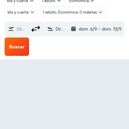
Ida y vuelta
1 adulto
Económica
Ida y vuelta
1 adulto, Económica, 0 maletas
Origen
Dire Dawa (DIR)
dom. 6/9
-
dom. 13/9
Buscar