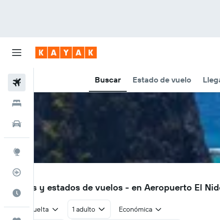
Buscar
Estado de vuelo
Lleg
Vuelos
Hoteles
Autos
Explore
Rastreador
ENI
Vuelos y estados de vuelos - en Aeropuerto El Nid
Cuándo ir
Ida y vuelta
1 adulto
Económica