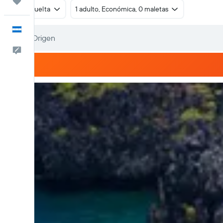
Trips
Ida y vuelta
1 adulto, Económica, 0 maletas
Español
Comentarios