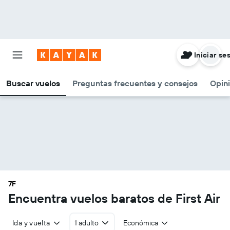
Iniciar se
Buscar vuelos
Preguntas frecuentes y consejos
Opin
7F
Encuentra vuelos baratos de First Air
Ida y vuelta
1 adulto
Económica