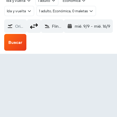
Ida y vuelta
1 adulto
Económica
Ida y vuelta
1 adulto, Económica, 0 maletas
Origen
Flinders Island (FLS)
mié. 9/9
-
mié. 16/9
Buscar