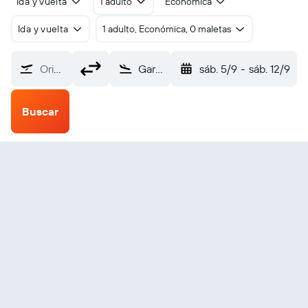
Ida y vuelta
1 adulto
Económica
Ida y vuelta
1 adulto, Económica, 0 maletas
Origen
Garden City Mnpl (GCK)
sáb. 5/9
-
sáb. 12/9
Buscar