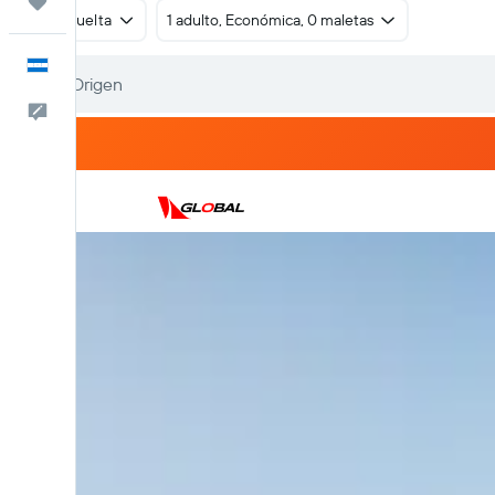
Trips
Ida y vuelta
1 adulto, Económica, 0 maletas
Español
Comentarios