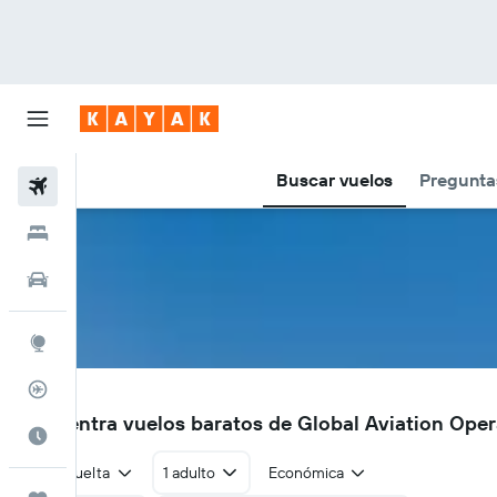
Buscar vuelos
Pregunta
Vuelos
Hoteles
Autos
Explore
Rastreador
GE
Encuentra vuelos baratos de Global Aviation Oper
Cuándo ir
Ida y vuelta
1 adulto
Económica