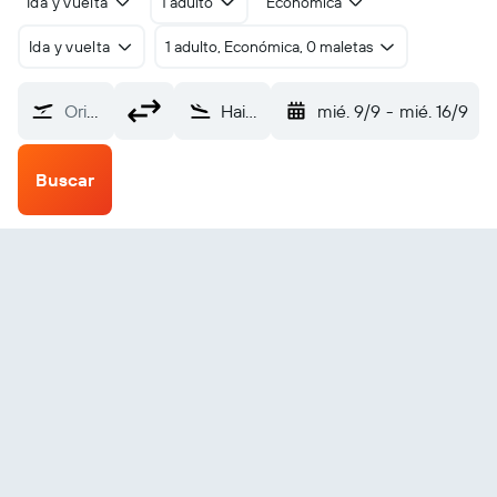
Ida y vuelta
1 adulto
Económica
Ida y vuelta
1 adulto, Económica, 0 maletas
Origen
Haixi Golmud (GOQ)
mié. 9/9
-
mié. 16/9
Buscar