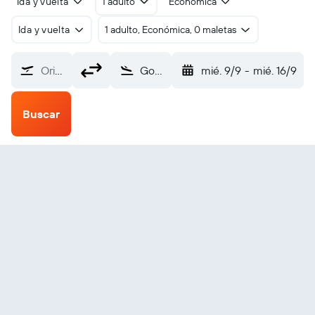
Ida y vuelta
1 adulto
Económica
Ida y vuelta
1 adulto, Económica, 0 maletas
Origen
Goodnews Bay (GNU)
mié. 9/9
-
mié. 16/9
Buscar