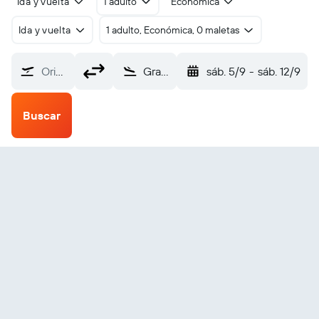
Ida y vuelta
1 adulto
Económica
Ida y vuelta
1 adulto, Económica, 0 maletas
Origen
Grand Canyon Village Bar Ten Ranch (GCT)
sáb. 5/9
-
sáb. 12/9
Buscar