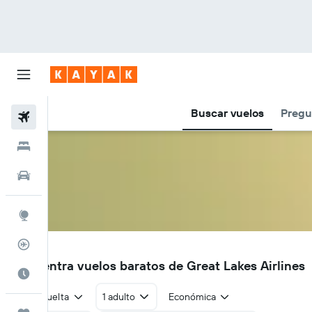
Buscar vuelos
Pregu
Vuelos
Hoteles
Autos
Explore
Rastreador
ZK
Encuentra vuelos baratos de Great Lakes Airlines
Cuándo ir
Ida y vuelta
1 adulto
Económica