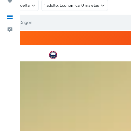
Trips
Ida y vuelta
1 adulto, Económica, 0 maletas
Español
Comentarios