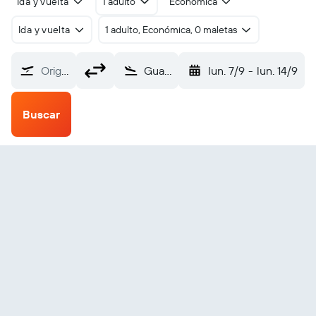
Ida y vuelta
1 adulto
Económica
Ida y vuelta
1 adulto, Económica, 0 maletas
Origen
Guantánamo Los Canos (GAO)
lun. 7/9
-
lun. 14/9
Buscar