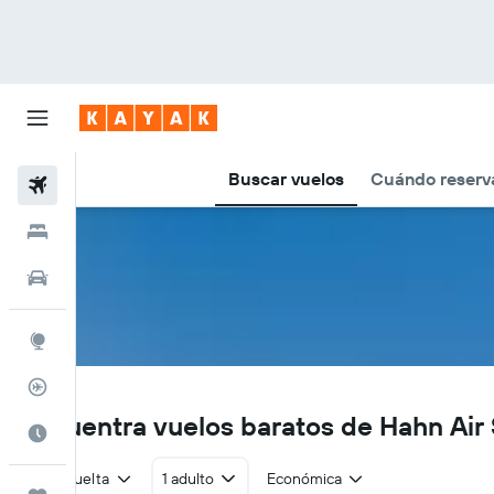
Buscar vuelos
Cuándo reserv
Vuelos
Hoteles
Autos
Explore
Rastreador
H1
Encuentra vuelos baratos de Hahn Air
Cuándo ir
Ida y vuelta
1 adulto
Económica