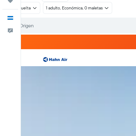
Trips
Ida y vuelta
1 adulto, Económica, 0 maletas
Español
Comentarios